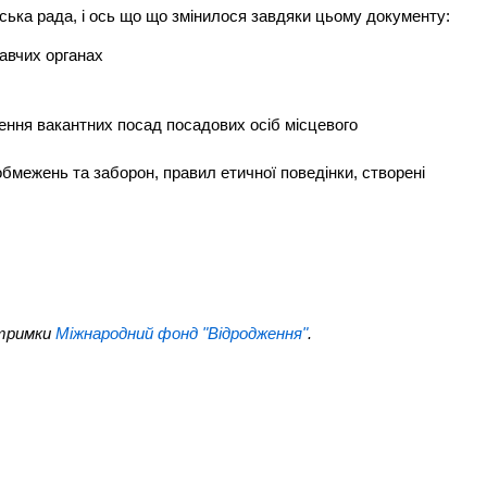
іська рада, і ось що що змінилося завдяки цьому документу:
навчих органах
щення вакантних посад посадових осіб місцевого
бмежень та заборон, правил етичної поведінки, створені
дтримки
Міжнародний фонд "Відродження"
.