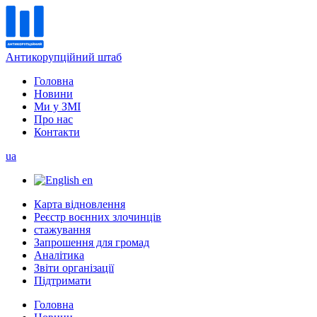
Антикорупційний штаб
Головна
Новини
Ми у ЗМІ
Про нас
Контакти
ua
en
Карта відновлення
Реєстр воєнних злочинців
стажування
Запрошення для громад
Аналітика
Звіти організації
Підтримати
Головна