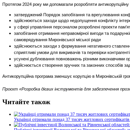
Протягом 2024 року ми допомагали розробляти антикорупційну п
затверджений Порядок запобігання та врегулювання конфлі
здійснюються заходи щодо недопущення конфлікту інтер
у сфері управління персоналом розроблені проекти пам’я
запобігання отримання неправомірної вигоди та подарункі
самоврядування Миронівської міської ради
здійснюються заходи з формування негативного ставлення
сприятливі умови для викривачів та перевірки контрагент
усунені дублювання повноважень різними виконавчими ор
здійснюється створення зручних та законних способів за
Антикорупційна програма зменшує корупцію в Миронівській гром
Проєкт «Розробка дієвих інструментів для забезпечення прозо
Читайте також
Українці отримали понад 37 тисяч житлових сертифікатів
Публічні інвестиції Волинської та Рівненської областей: 