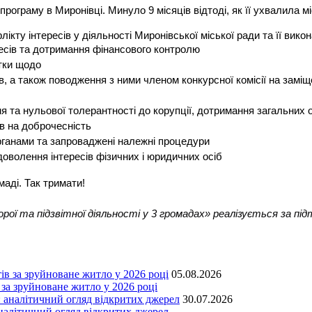
рограму в Миронівці. Минуло 9 місяців відтоді, як її ухвалила м
кту інтересів у діяльності Миронівської міської ради та її вико
есів та дотримання
фінансового контролю
тки щодо
в, а також поводження з ними членом конкурсної комісії на замі
 та нульової толерантності до корупції, дотримання загальних о
ів на доброчесність
ганами та запроваджені належні процедури​
доволення інтересів фізичних і юридичних осіб
аді. Так тримати!
рої та підзвітної діяльності у 3 громадах» реалізується за пі
05.08.2026
 за зруйноване житло у 2026 році
30.07.2026
аналітичний огляд відкритих джерел