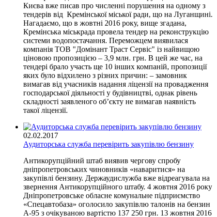
Києва вже писав про численні порушення на одному з
тендерів від Кремінської міської ради, що на Луганщині.
Нагадаємо, що в жовтні 2016 року, вище згадана,
Кремінська міськрада провела тендер на реконструкцію
системи водопостачання. Переможцем виявилася
компанія ТОВ "Домінант Траст Сервіс" із найвищою
ціновою пропозицією – 3,9 млн. грн. В цей же час, на
тендері брало участь ще 10 інших компаній, пропозиції
яких було відхилено з різних причин: – замовник
вимагав від учасників надання ліцензії на провадження
господарської діяльності у будівництві, однак рівень
складності заявленого об’єкту не вимагав наявність
такої ліцензії.
02.02.2017
Аудиторська служба перевірить закупівлю бензину
Антикорупційний штаб виявив чергову спробу
дніпропетровських чиновників «наваритися» на
закупівлі бензину. Держаудислужба вже відреагувала на
звернення Антикорупційного штабу. 4 жовтня 2016 року
Дніпропетровське обласне комунальне підприємство
«Спецавтобаза» оголосило закупівлю талонів на бензин
А-95 з очікуваною вартістю 137 250 грн. 13 жовтня 2016