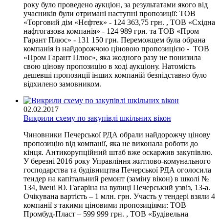
року було проведено аукціон, за результатами якого від
учасників були отримані наступні пропозиції: ТОВ
«Торговий дім «Нєфтек» - 124 363,75 грн. , ТОВ «Східна
нафтогазова компанія» - 124 989 грн. та ТОВ «Пром
Гарант Плюс» - 131 150 грн. Переможцем була обрана
компанія із найдорожчою ціновою пропозицією - ТОВ
«Пром Гарант Плюс», яка жодного разу не понизила
свою цінову пропозицію в ході аукціону. Натомість
дешевші пропозиції інших компаній безпідставно було
відхилено замовником.
02.02.2017
Викрили схему по закупівлі шкільних вікон
Чиновники Печерської РДА обрали найдорожчу цінову
пропозицію від компанії, яка не виконала роботи до
кінця. Антикорупційний штаб вже оскаржив закупівлю.
У березні 2016 року Управління житлово-комунального
господарства та будівництва Печерської РДА оголосила
тендер на капітальний ремонт (заміну вікон) в школі №
134, iменi Ю. Гагарiна на вулиці Печерський узвіз, 13-а.
Очікувана вартість – 1 млн. грн. Участь у тендері взяли 4
компанії з такими ціновими пропозиціями: ТОВ
Промбуд-Пласт – 599 999 грн. , ТОВ «Будівельна