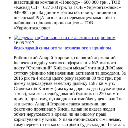
інвестиційна компанія «Новобуд» - 600 000 грн. , ТОВ
«Каскад-СД» - 627 303 грн. та ТОВ «Укрмонтажлюкс» -
949 985 грн. За дивним збігом обставин, чиновники
печерської РДА визначили переможцем компанію з
найвищою ціновою пропозицією – ТОВ
«Укрмонтажлюкс».
16.05.2017
#едекларації сильного та незалежного з причіпом
Рибинський Андрій Ігорович, головний державний
інспектор відділу митного оформлення №2 митного
посту “Столичний” Київської міської митниці ДФС має
суттєву різницю між наявними активами та доходами. За
2016 рік та 4 місяці цього року заробив 80 тис грн, при
цьому задекларував земельну ділянку 1587 кв м у с.
Стоянка під Києвом (там купа дорогих дач і дуже дорога
земля), там же - недобудований будинок на 250 кв м та
причіп, при тому, що жодного атомобіля у декларації не
зазначено. Андрій Ігорович також зазначив, що
фактично проживає у Києві, однак не вказав жоден
об'єкт нерухомості в оренді чи на іншому праві
користування у Києві. У пана Рибинського сім'ї немає,
тому перевести на когось стрілки буде складно. І взагалі,