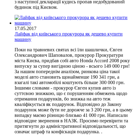
з наступної декларації кудись пропав недобудований
будинок під Києвом.
17.05.2017
Лайфак від київського прокурора як дешево купити
машину
Поки на травневих святах всі їли шашлички, Євген
Олександрович Шаповалов, прокурор Прокуратури
міста Києва, придбав собі авто Honda Accord 2008 року
випуску за супер вигідною ціною - всього 149 000 грн!
За нашим попереднім аналізом, ринкова ціна такої
моделі авто становить щонайменше 190 341 грн, а
взагалі такі автомобілі коштують більше 300 000 грн.
Іншими словами - прокурор Євген купив авто із
суттєвою знижкою, що є порушенням обмежень щодо
отримання подарунків, бо знижка на авто теж
кваліфікується як подарунок. Відповідно до Закону
подарунок може бути не дорожче за 3 200 грн, а в цьому
випадку маємо різницю близько 41 000 грн. Написали
відповідне звернення в НАЗК. Просимо перевірити та
притягнути до адміністративної відповідальності, що
означає штраф та конфіскація подарунка. .