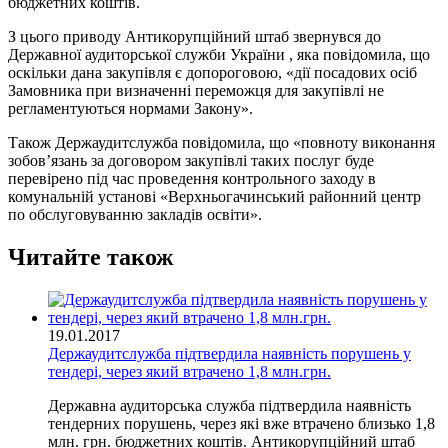
бюджетних коштів.
З цього приводу Антикорупційний штаб звернувся до
Державної аудиторської служби України , яка повідомила, що
оскільки дана закупівля є допороговою, «дії посадових осіб
Замовника при визначенні переможця для закупівлі не
регламентуються нормами Закону».
Також Держаудитслужба повідомила, що «повноту виконання
зобов’язань за договором закупівлі таких послуг буде
перевірено під час проведення контрольного заходу в
комунальній установі «Верхньогачинський районний центр
по обслуговуванню закладів освіти».
Читайте також
19.01.2017
Держаудитслужба підтвердила наявність порушень у
тендері, через який втрачено 1,8 млн.грн.
Державна аудиторська служба підтвердила наявність
тендерних порушень, через які вже втрачено близько 1,8
млн. грн. бюджетних коштів. Антикорупційний штаб