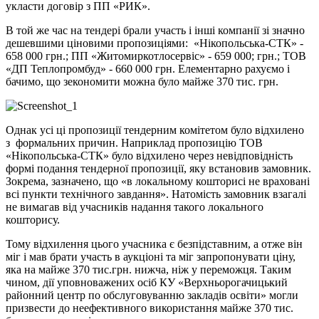
укласти договір з ПП «РИК».
В той же час на тендері брали участь і інші компанії зі значно
дешевшими ціновими пропозиціями: «Нікопольська-СТК» -
658 000 грн.; ПП «Житомиркотлосервіс» - 659 000; грн.; ТОВ
«ДП Теплопромбуд» - 660 000 грн. Елементарно рахуємо і
бачимо, що зекономити можна було майже 370 тис. грн.
Однак усі ці пропозиції тендерним комітетом було відхилено
з формальних причин. Наприклад пропозицію ТОВ
«Нікопольська-СТК» було відхилено через невідповідність
формі подання тендерної пропозиції, яку встановив замовник.
Зокрема, зазначено, що «в локальному кошторисі не враховані
всі пункти технічного завдання». Натомість замовник взагалі
не вимагав від учасників надання такого локального
кошторису.
Тому відхилення цього учасника є безпідставним, а отже він
міг і мав брати участь в аукціоні та міг запропонувати ціну,
яка на майже 370 тис.грн. нижча, ніж у переможця. Таким
чином, дії уповноважених осіб КУ «Верхньорогачицький
районний центр по обслуговуванню закладів освіти» могли
призвести до неефективного використання майже 370 тис.