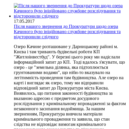
17.05.2017
Після нашого звернення до Прокуратури щодо озера
Качиного було ініційовано службове розслідування та
відсторонили слідчого
Озеро Качине розташоване у Дарницькому районі м.
Києва і там тривають будівельні роботи КП
"Житлоінвестбуд". У березні цього року ми надіслали
інформаційний запит до КП. Тоді вдалось з'ясувати, що
озеро - це "земельна ділянка, яка підтоплюється
грунтованими водами", що ніби-то вказувало на
легітимність проведення там будівництва. Але озеро на
карті і виглядає як озеро, тому ми відправили
відповідний запит до Прокуратури міста Києва.
Виявилось, що питання законності будівництва за
вказаною адресою є предметом досудового
розслідування у кримінальному впровадженні за фактом
незаконного засипання водоймища. За нашим
зверненням, Прокуратура вивчила матеріали
кримінального провадження та заявила, що стан
слідства не відповідає вимогам кримінального