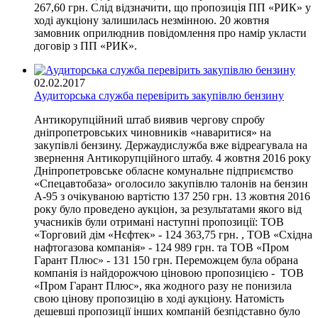
267,60 грн. Слід відзначити, що пропозиція ПП «РИК» у
ході аукціону залишилась незмінною. 20 жовтня
замовник оприлюднив повідомлення про намір укласти
договір з ПП «РИК».
02.02.2017
Аудиторська служба перевірить закупівлю бензину
Антикорупційний штаб виявив чергову спробу
дніпропетровських чиновників «наваритися» на
закупівлі бензину. Держаудислужба вже відреагувала на
звернення Антикорупційного штабу. 4 жовтня 2016 року
Дніпропетровське обласне комунальне підприємство
«Спецавтобаза» оголосило закупівлю талонів на бензин
А-95 з очікуваною вартістю 137 250 грн. 13 жовтня 2016
року було проведено аукціон, за результатами якого від
учасників були отримані наступні пропозиції: ТОВ
«Торговий дім «Нєфтек» - 124 363,75 грн. , ТОВ «Східна
нафтогазова компанія» - 124 989 грн. та ТОВ «Пром
Гарант Плюс» - 131 150 грн. Переможцем була обрана
компанія із найдорожчою ціновою пропозицією - ТОВ
«Пром Гарант Плюс», яка жодного разу не понизила
свою цінову пропозицію в ході аукціону. Натомість
дешевші пропозиції інших компаній безпідставно було