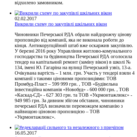
відхилено замовником.
02.02.2017
Викрили схему по закупівлі шкільних вікон
Чиновники Печерської РДА обрали найдорожчу цінову
пропозицію від компанії, яка не виконала роботи до
кінця. Антикорупційний штаб вже оскаржив закупівлю.
У березні 2016 року Управління житлово-комунального
господарства та будівництва Печерської РДА оголосила
тендер на капітальний ремонт (заміну вікон) в школі №
134, iменi Ю. Гагарiна на вулиці Печерський узвіз, 13-а.
Очікувана вартість – 1 млн. грн. Участь у тендері взяли 4
компанії з такими ціновими пропозиціями: ТОВ
Промбуд-Пласт – 599 999 грн. , ТОВ «Будівельна
інвестиційна компанія «Новобуд» - 600 000 грн. , ТОВ
«Каскад-СД» - 627 303 грн. та ТОВ «Укрмонтажлюкс» -
949 985 грн. За дивним збігом обставин, чиновники
печерської РДА визначили переможцем компанію з
найвищою ціновою пропозицією – ТОВ
«Укрмонтажлюкс».
16.05.2017