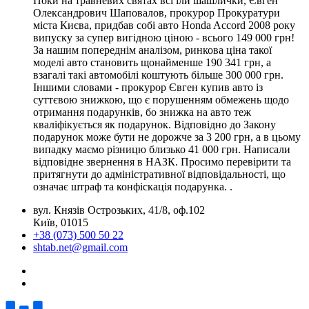
Поки на травневих святах всі їли шашлички, Євген
Олександрович Шаповалов, прокурор Прокуратури
міста Києва, придбав собі авто Honda Accord 2008 року
випуску за супер вигідною ціною - всього 149 000 грн!
За нашим попереднім аналізом, ринкова ціна такої
моделі авто становить щонайменше 190 341 грн, а
взагалі такі автомобілі коштують більше 300 000 грн.
Іншими словами - прокурор Євген купив авто із
суттєвою знижкою, що є порушенням обмежень щодо
отримання подарунків, бо знижка на авто теж
кваліфікується як подарунок. Відповідно до Закону
подарунок може бути не дорожче за 3 200 грн, а в цьому
випадку маємо різницю близько 41 000 грн. Написали
відповідне звернення в НАЗК. Просимо перевірити та
притягнути до адміністративної відповідальності, що
означає штраф та конфіскація подарунка. .
вул. Князів Острозьких, 41/8, оф.102
Київ, 01015
+38 (073) 500 50 22
shtab.net@gmail.com