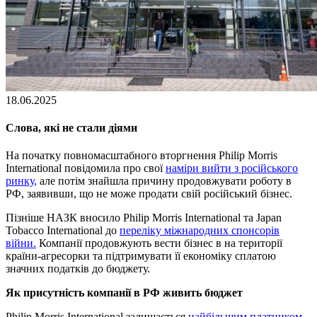
18.06.2025
Слова, які не стали діями
На початку повномасштабного вторгнення Philip Morris
International повідомила про свої
наміри вийти з російського
ринку,
але потім знайшла причину продовжувати роботу в
РФ, заявивши, що не може продати свій російський бізнес.
Пізніше НАЗК вносило Philip Morris International та Japan
Tobacco International до
переліку міжнародних спонсорів
війни.
Компанії продовжують вести бізнес в на території
країни-агресорки та підтримувати її економіку сплатою
значних податків до бюджету.
Як присутність компанії в РФ живить бюджет
Philip Morris International залишається
найбільшим платником