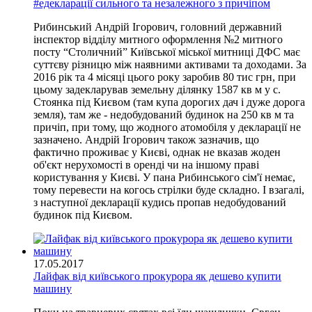
#едекларації сильного та незалежного з причіпом
Рибинський Андрій Ігорович, головний державний
інспектор відділу митного оформлення №2 митного
посту “Столичний” Київської міської митниці ДФС має
суттєву різницю між наявними активами та доходами. За
2016 рік та 4 місяці цього року заробив 80 тис грн, при
цьому задекларував земельну ділянку 1587 кв м у с.
Стоянка під Києвом (там купа дорогих дач і дуже дорога
земля), там же - недобудований будинок на 250 кв м та
причіп, при тому, що жодного атомобіля у декларації не
зазначено. Андрій Ігорович також зазначив, що
фактично проживає у Києві, однак не вказав жоден
об'єкт нерухомості в оренді чи на іншому праві
користування у Києві. У пана Рибинського сім'ї немає,
тому перевести на когось стрілки буде складно. І взагалі,
з наступної декларації кудись пропав недобудований
будинок під Києвом.
17.05.2017
Лайфак від київського прокурора як дешево купити
машину