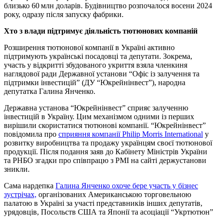
близько 60 млн доларів. Будівництво розпочалося восени 2024
року, одразу після запуску фабрики.
Хто з влади підтримує діяльність тютюнових компаній
Розширення тютюнової компанії в Україні активно
підтримують українські посадовці та депутати. Зокрема,
участь у відкритті збудованого укриття взяла членкиня
наглядової ради Державної установи “Офіс із залучення та
підтримки інвестицій” (ДУ “Юкрейнінвест”), народна
депутатка Галина Янченко.
Державна установа “Юкрейнінвест” сприяє залученню
інвестицій в Україну. Цим механізмом одними із перших
вирішили скористатися тютюнові компанії. “Юкрейнінвест”
повідомила про
сприяння компанії Philip Morris International
у
розвитку виробництва та продажу українцям своєї тютюнової
продукції. Після подання заяв до Кабінету Міністрів України
та РНБО згадки про співпрацю з PMI на сайті держустанови
зникли.
Сама нардепка
Галина Янченко охоче бере участь у бізнес
зустрічах,
організованих Американською торговельною
палатою в Україні за участі представників інших депутатів,
урядовців, Посольств США та Японії та асоціації “Укртютюн”