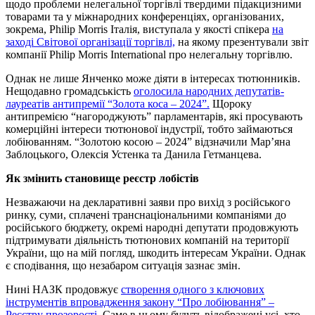
щодо проблеми нелегальної торгівлі твердими підакцизними
товарами та у міжнародних конференціях, організованих,
зокрема, Philip Morris Італія, виступала у якості спікера
на
заході Світової організації торгівлі,
на якому презентували звіт
компанії Philip Morris International про нелегальну торгівлю.
Однак не лише Янченко може діяти в інтересах тютюнників.
Нещодавно громадськість
оголосила народних депутатів-
лауреатів антипремії “Золота коса – 2024”.
Щороку
антипремією “нагороджують” парламентарів, які просувають
комерційні інтереси тютюнової індустрії, тобто займаються
лобіюванням. “Золотою косою – 2024” відзначили Мар’яна
Заблоцького, Олексія Устенка та Данила Гетманцева.
Як змінить становище реєстр лобістів
Незважаючи на декларативні заяви про вихід з російського
ринку, суми, сплачені транснаціональними компаніями до
російського бюджету, окремі народні депутати продовжують
підтримувати діяльність тютюнових компаній на території
України, що на мій погляд, шкодить інтересам України. Однак
є сподівання, що незабаром ситуація зазнає змін.
Нині НАЗК продовжує
створення одного з ключових
інструментів впровадження закону “Про лобіювання” –
Реєстру прозорості.
Саме в ньому будуть відображені усі, хто