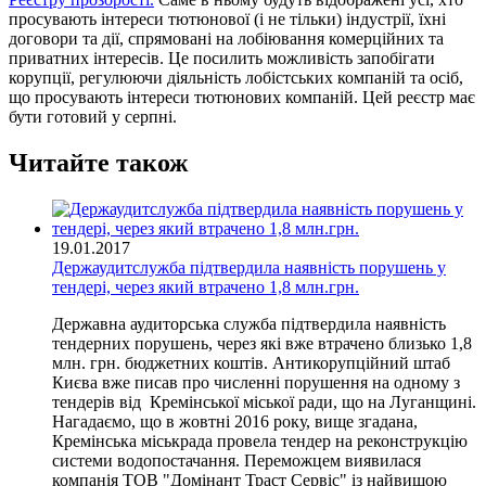
просувають інтереси тютюнової (і не тільки) індустрії, їхні
договори та дії, спрямовані на лобіювання комерційних та
приватних інтересів. Це посилить можливість запобігати
корупції, регулюючи діяльність лобістських компаній та осіб,
що просувають інтереси тютюнових компаній. Цей реєстр має
бути готовий у серпні.
Читайте також
19.01.2017
Держаудитслужба підтвердила наявність порушень у
тендері, через який втрачено 1,8 млн.грн.
Державна аудиторська служба підтвердила наявність
тендерних порушень, через які вже втрачено близько 1,8
млн. грн. бюджетних коштів. Антикорупційний штаб
Києва вже писав про численні порушення на одному з
тендерів від Кремінської міської ради, що на Луганщині.
Нагадаємо, що в жовтні 2016 року, вище згадана,
Кремінська міськрада провела тендер на реконструкцію
системи водопостачання. Переможцем виявилася
компанія ТОВ "Домінант Траст Сервіс" із найвищою