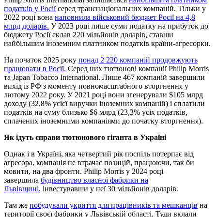
податків у Росії
серед транснаціональних компаній. Тільки у
2022 році вона
наповнила військовий бюджет Росії на 4,8
млрд доларів.
У 2023 році лише суми податку на прибуток до
бюджету Росії склав 220 мільйонів доларів, ставши
найбільшим іноземним платником податків країни-агресорки.
На початок 2025 року
понад 2 220 компаній продовжують
працювати в Росії.
Серед них тютюнові компанії Philip Morris
та Japan Tobacco International. Лише 467 компаній завершили
вихід із РФ з моменту повномасштабного вторгнення у
лютому 2022 року. У 2021 році вони згенерували $105 млрд
доходу (32,8% усієї виручки іноземних компаній) і сплатили
податків на суму близько $6 млрд (23,3% усіх податків,
сплачених іноземними компаніями до початку вторгнення).
Як ідуть справи тютюнового гіганта в Україні
Однак і в Україні, яка четвертий рік поспіль потерпає від
агресора, компанія не втрачає позицій, працюючи, так би
мовити, на два фронти. Philip Morris у 2024 році
завершила
будівництво власної фабрики на
Львівщині,
інвестувавши у неї 30 мільйонів доларів.
Там же
побудували укриття для працівників та мешканців
на
території своєї фабрики у Львівській області. Туди вклали