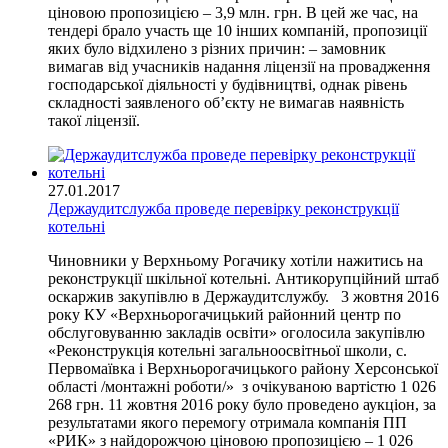
ціновою пропозицією – 3,9 млн. грн. В цей же час, на
тендері брало участь ще 10 інших компаній, пропозиції
яких було відхилено з різних причин: – замовник
вимагав від учасників надання ліцензії на провадження
господарської діяльності у будівництві, однак рівень
складності заявленого об’єкту не вимагав наявність
такої ліцензії.
27.01.2017
Держаудитслужба проведе перевірку реконструкції
котельні
Чиновники у Верхньому Рогачику хотіли нажитись на
реконструкції шкільної котельні. Антикорупційний штаб
оскаржив закупівлю в Держаудитслужбу. 3 жовтня 2016
року КУ «Верхньорогачицький районний центр по
обслуговуванню закладів освіти» оголосила закупівлю
«Реконструкція котельні загальноосвітньої школи, с.
Первомаївка і Верхньорогачицького району Херсонської
області /монтажні роботи/» з очікуваною вартістю 1 026
268 грн. 11 жовтня 2016 року було проведено аукціон, за
результатами якого перемогу отримала компанія ПП
«РИК» з найдорожчою ціновою пропозицією – 1 026