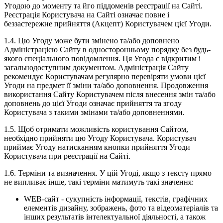
Угодою до моменту та йго піддоменів реєстрації на Сайті.
Реєстрація Користувача на Сайті означає повне і
беззастережне прийняття (Акцепт) Користувачем цієї Угоди.
1.4. Цю Угоду може бути змінено та/або доповнено
Адміністрацією Сайту в односторонньому порядку без будь-
якого спеціального повідомлення. Ця Угода є відкритим і
загальнодоступним документом. Адміністрація Сайту
рекомендує Користувачам регулярно перевіряти умови цієї
Угоди на предмет її зміни та/або доповнення. Продовження
використання Сайту Користувачем після внесення змін та/або
доповнень до цієї Угоди означає прийняття та згоду
Користувача з такими змінами та/або доповненнями.
1.5. Щоб отримати можливість користування Сайтом,
необхідно прийняти цю Угоду Користувача. Користувач
приймає Угоду натисканням кнопки прийняття Угоди
Користувача при реєстрації на Сайті.
1.6. Терміни та визначення. У цій Угоді, якщо з тексту прямо
не випливає інше, такі терміни матимуть такі значення:
WEB-сайт - сукупність інформації, текстів, графічних
елементів дизайну, зображень, фото та відеоматеріалів та
інших результатів інтелектуальної діяльності, а також