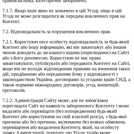
правовласника, категорично заборонено.
7.1.7. Якщо інше явно не зазначено в цій Угоді, ніщо в цій
Угоді не може розглядатися як передача виключних прав на
Контент.
7.2. Відповідальність за порушення виключних прав.
7.2.1. Користувач несе особисту відповідальність за будь-який
Контент або іншу інформацію, які він завантажує або іншим
чином доводить до загального відома (оприлюднює) на Сайті
або з його допомогою. Користувач не має права
завантажувати, публікувати або передавати Контент на Сайті,
якщо він не володіє відповідними правами на вчинення таких
дій, придбаними або переданими йому у відповідності з
законодавством України, договорами та угодами країн СНД, а
також нормами міжнародних договорів, угод, конвенцій,
протоколів.
7.2.2. Адміністрація Сайту може, але не зобов'язана
переглядати Сайт на наявність забороненого Контенту і може
видаляти або переміщати (без попередження) будь-який
Контент або користувачів на свій власний розсуд, з будь-якої
причини або без причини, включаючи без всяких обмежень
переміщення або видалення Контенту, який, на особисту
думку Адміністрації, порушує цю Угоду та/або може