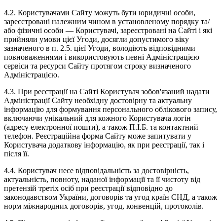
4.2. Користувачами Сайту можуть бути юридичні особи,
зареєстровані належним чином в установленому порядку та/
або фізичні особи — Користувачі, зареєстровані на Сайті і які
прийняли умови цієї Угоди, досягли допустимого віку
зазначеного в п. 2.5. цієї Угоди, володіють відповідними
повноваженнями і використовують певні Адміністрацією
сервіси та ресурси Сайту протягом строку визначеного
Адміністрацією.
4.3. При реєстрації на Сайті Користувач зобов'язаний надати
Адміністрації Сайту необхідну достовірну та актуальну
інформацію для формування персонального облікового запису,
включаючи унікальний для кожного Користувача логін
(адресу електронної пошти), а також П.І.Б. та контактний
телефон. Реєстраційна форма Сайту може запитувати у
Користувача додаткову інформацію, як при реєстрації, так і
після її.
4.4. Користувач несе відповідальність за достовірність,
актуальність, повноту, наданої інформації та її чистоту від
претензій третіх осіб при реєстрації відповідно до
законодавством України, договорів та угод країн СНД, а також
норм міжнародних договорів, угод, конвенцій, протоколів.