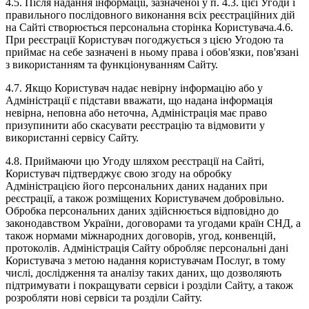
4.5. Після надання інформації, зазначеної у п. 4.3. цієї Угоди і
правильного послідовного виконання всіх реєстраційних дій
на Сайті створюється персональна сторінка Користувача.4.6.
При реєстрації Користувач погоджується з цією Угодою та
приймає на себе зазначені в ньому права і обов'язки, пов'язані
з використанням та функціонуванням Сайту.
4.7. Якщо Користувач надає невірну інформацію або у
Адміністрації є підстави вважати, що надана інформація
невірна, неповна або неточна, Адміністрація має право
призупинити або скасувати реєстрацію та відмовити у
використанні сервісу Сайту.
4.8. Приймаючи цю Угоду шляхом реєстрації на Сайті,
Користувач підтверджує свою згоду на обробку
Адміністрацією його персональних даних наданих при
реєстрації, а також розміщених Користувачем добровільно.
Обробка персональних даних здійснюється відповідно до
законодавством України, договорами та угодами країн СНД, а
також нормами міжнародних договорів, угод, конвенцій,
протоколів. Адміністрація Сайту обробляє персональні дані
Користувача з метою надання користувачам Послуг, в тому
числі, дослідження та аналізу таких даних, що дозволяють
підтримувати і покращувати сервіси і розділи Сайту, а також
розробляти нові сервіси та розділи Сайту.