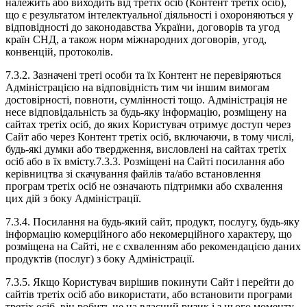
належить або виходить від третіх осіб (Контент третіх осіб),
що є результатом інтелектуальної діяльності і охороняються у
відповідності до законодавства України, договорів та угод
країн СНД, а також норм міжнародних договорів, угод,
конвенцій, протоколів.
7.3.2. Зазначені треті особи та їх Контент не перевіряються
Адміністрацією на відповідність тим чи іншим вимогам
достовірності, повноти, сумлінності тощо. Адміністрація не
несе відповідальність за будь-яку інформацію, розміщену на
сайтах третіх осіб, до яких Користувач отримує доступ через
Сайт або через Контент третіх осіб, включаючи, в тому числі,
будь-які думки або твердження, висловлені на сайтах третіх
осіб або в їх вмісту.7.3.3. Розміщені на Сайті посилання або
керівництва зі скачування файлів та/або встановлення
програм третіх осіб не означають підтримки або схвалення
цих дій з боку Адміністрації.
7.3.4. Посилання на будь-який сайт, продукт, послугу, будь-яку
інформацію комерційного або некомерційного характеру, що
розміщена на Сайті, не є схваленням або рекомендацією даних
продуктів (послуг) з боку Адміністрації.
7.3.5. Якщо Користувач вирішив покинути Сайт і перейти до
сайтів третіх осіб або використати, або встановити програми
третіх осіб, він робить це на власний ризик і з цього моменту