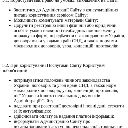
5.1. Користувач має право на умовах, викладених на Сайті:
Звертатися до Адміністрації Сайту з консультаційних
питань користування сервісом Сайту;
Можливість коментувати матеріали Сайту;
Доручити реєстрацію іншій фізичній або юридичній
особі за умови наявності необхідних повноважень у
порядку та формі, передбачених законодавствомУкраїни,
договорами та угодами країн СНД, а також нормами
міжнародних договорів, угод, конвенцій, протоколів;
5.2. При користуванні Послугами Сайту Користувач
зобов'язаний:
дотримуватися положень чинного законодавства
України, договорів та угод країн СНД, а також норм
міжнародних договорів, угод, конвенцій, протоколів,
цієї Угоди та інших спеціальних документів
Адміністрації Сайту;
надавати при реєстрації достовірні і повні дані, стежити
за їх актуалізацією;
здійснювати оплату за надання платної інформації;
інформувати Адміністрацію Сайту про
несанкціонований доступ до персональної сторінки та/