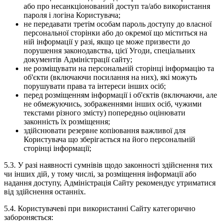
або про несанкціонований доступ та/або використання
пароля і логіна Користувача;
не передавати третім особам пароль доступу до власної
персональної сторінки або до окремої що міститься на
ній інформації у разі, якщо це може призвести до
порушення законодавства, цієї Угоди, спеціальних
документів Адміністрації сайту;
не розміщувати на персональній сторінці інформацію та
об'єкти (включаючи посилання на них), які можуть
порушувати права та інтереси інших осіб;
перед розміщенням інформації і об'єктів (включаючи, але
не обмежуючись, зображеннями інших осіб, чужими
текстами різного змісту) попередньо оцінювати
законність їх розміщення;
здійснювати резервне копіювання важливої для
Користувача що зберігається на його персональній
сторінці інформації;
5.3. У разі наявності сумнівів щодо законності здійснення тих
чи інших дій, у тому числі, за розміщення інформації або
надання доступу, Адміністрація Сайту рекомендує утриматися
від здійснення останніх.
5.4. Користувачеві при використанні Сайту категорично
забороняється: