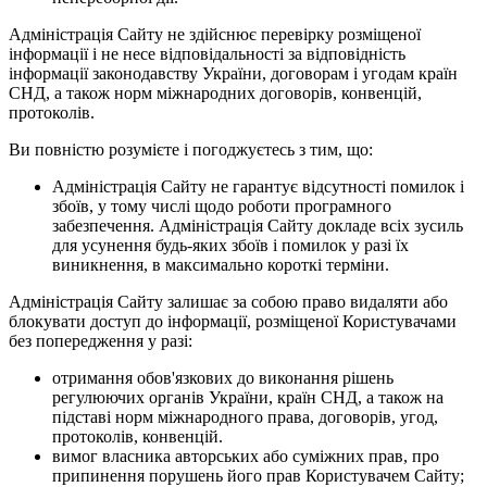
Адміністрація Сайту не здійснює перевірку розміщеної
інформації і не несе відповідальності за відповідність
інформації законодавству України, договорам і угодам країн
СНД, а також норм міжнародних договорів, конвенцій,
протоколів.
Ви повністю розумієте і погоджуєтесь з тим, що:
Адміністрація Сайту не гарантує відсутності помилок і
збоїв, у тому числі щодо роботи програмного
забезпечення. Адміністрація Сайту докладе всіх зусиль
для усунення будь-яких збоїв і помилок у разі їх
виникнення, в максимально короткі терміни.
Адміністрація Сайту залишає за собою право видаляти або
блокувати доступ до інформації, розміщеної Користувачами
без попередження у разі:
отримання обов'язкових до виконання рішень
регулюючих органів України, країн СНД, а також на
підставі норм міжнародного права, договорів, угод,
протоколів, конвенцій.
вимог власника авторських або суміжних прав, про
припинення порушень його прав Користувачем Сайту;