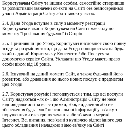
Користувачам Сайту та іншим особам, самостійно створивши
та розмістивши зазначені об'єкти на Сайті без безпосередньої
участі Адміністрації Сайту або з такою участю.
2.4. Дана Угода вступає в силу з моменту реєстрації
Користувача в якості Користувача на Сайті і має силу до
моменту її розірвання будь-якої із Сторін.
2.5. Прийнявши цю Угоду, Користувач висловлює свою повну
згоду та розуміння того, що дана Угода поширюється на будь-
який наданий Користувачу Контент та/або Послугу за
допомогою сервісу Сайта. Укладати цю Угоду мають право
особи віком від 18 років.
2.6. Існуючий на даний момент Сайт, а також будь-який його
розвиток, або додавання до нього нових послуг, є предметом
цієї Угоди.
2.7. Користувач розуміє і погоджується з тим, що всі послуги
Сайту надаються «як є» і що Адміністрація Сайту не несе
відповідальності за всі затримки, збої, видалення або не
збереження будь – якої персональної інформації у зв'язку з
порушеннями електропостачання або збоями в мережі
Інтернет. Всі питання, пов'язані з купівлею відповідного для
цього обладнання і наладкою відео-зв'язку на Сайті