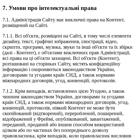
7. Умови про інтелектуальні права
7.1. Адміністрація Сайту має виключні права на Контент,
розміщений на Сайті.
7.1.1. Всі об'єкти, розміщені на Сайті, в тому числі елементи
дизайну, текст, графічні зображення, ілюстрації, відео,
скрипти, програми, музика, звуки та інші об'єкти та їх збірки
(далі - Контент), є об'єктами виключних прав Адміністрації,
всі права на ці об'єкти захищені. Всі об'єкти (Контент),
розташовані на сторінках Сайту, містять конфіденційну
інформацію і охороняються законодавством України,
договорами та угодами країн СНД, а також нормами
міжнародних договорів, угод, конвенцій, протоколів.
7.1.2. Крім випадків, встановлених цією Угодою, а також
чинним законодавством України, договорами та угодами
країн СНД, а також нормами міжнародних договорів, угод,
конвенцій, протоколів, ніякий Контент не може бути
скопійований (відтворений), перероблений, поширений,
відображений у Фреймі, опублікований, завантажений,
переданий, проданий або іншим способом використаний
цілком або по частинах без попереднього дозволу
правовласника, крім випадків, коли правовласник висловив