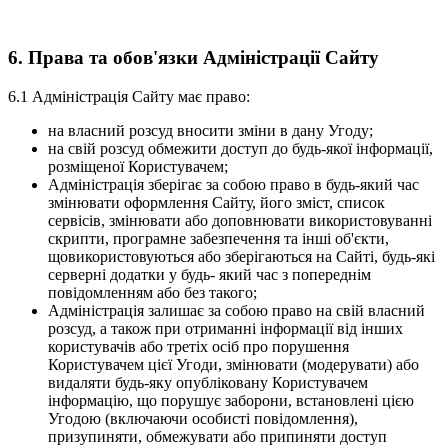
6. Права та обов'язки Адміністрації Сайту
6.1 Адміністрація Сайту має право:
на власний розсуд вносити зміни в дану Угоду;
на свій розсуд обмежити доступ до будь-якої інформації,
розміщеної Користувачем;
Адміністрація зберігає за собою право в будь-який час
змінювати оформлення Сайту, його зміст, список
сервісів, змінювати або доповнювати використовуванні
скрипти, програмне забезпечення та інші об'єкти,
щовикористовуються або зберігаються на Сайті, будь-які
серверні додатки у будь- який час з попереднім
повідомленням або без такого;
Адміністрація залишає за собою право на свій власний
розсуд, а також при отриманні інформації від інших
користувачів або третіх осіб про порушення
Користувачем цієї Угоди, змінювати (модерувати) або
видаляти будь-яку опубліковану Користувачем
інформацію, що порушує заборони, встановлені цією
Угодою (включаючи особисті повідомлення),
призупиняти, обмежувати або припиняти доступ