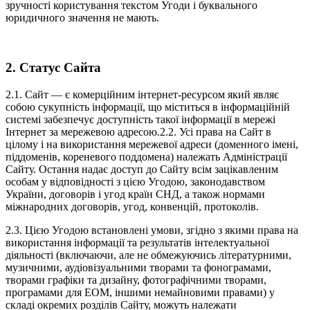
зручності користування текстом Угоди і буквального
юридичного значення не мають.
2. Статус Сайта
2.1. Сайт — є комерційним інтернет-ресурсом який являє
собою сукупність інформації, що міститься в інформаційній
системі забезпечує доступність такої інформації в мережі
Інтернет за мережевою адресою.2.2. Усі права на Сайт в
цілому і на використання мережевої адреси (доменного імені,
піддоменів, кореневого поддомена) належать Адміністрації
Сайту. Остання надає доступ до Сайту всім зацікавленим
особам у відповідності з цією Угодою, законодавством
України, договорів і угод країн СНД, а також нормами
міжнародних договорів, угод, конвенцій, протоколів.
2.3. Цією Угодою встановлені умови, згідно з якими права на
використання інформації та результатів інтелектуальної
діяльності (включаючи, але не обмежуючись літературними,
музичними, аудіовізуальними творами та фонограмами,
творами графіки та дизайну, фотографічними творами,
програмами для ЕОМ, іншими немайновими правами) у
складі окремих розділів Сайту, можуть належати