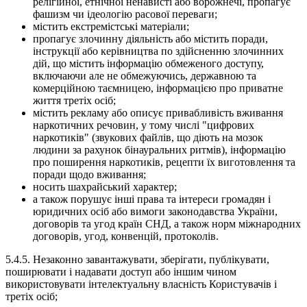
релігійної, етнічної ненависті або ворожнечі, пропагує
фашизм чи ідеологію расової переваги;
містить екстремістські матеріали;
пропагує злочинну діяльність або містить поради,
інструкції або керівництва по здійсненню злочинних
дій, що містить інформацію обмеженого доступу,
включаючи але не обмежуючись, державною та
комерційною таємницею, інформацією про приватне
життя третіх осіб;
містить рекламу або описує привабливість вживання
наркотичних речовин, у тому числі "цифрових
наркотиків" (звукових файлів, що діють на мозок
людини за рахунок бінауральних ритмів), інформацію
про поширення наркотиків, рецепти їх виготовлення та
поради щодо вживання;
носить шахрайський характер;
а також порушує інші права та інтереси громадян і
юридичних осіб або вимоги законодавства України,
договорів та угод країн СНД, а також норм міжнародних
договорів, угод, конвенцій, протоколів.
5.4.5. Незаконно завантажувати, зберігати, публікувати,
поширювати і надавати доступ або іншим чином
використовувати інтелектуальну власність Користувачів і
третіх осіб;