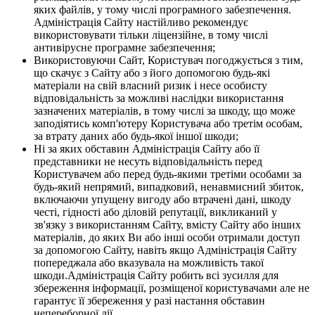
яких файлів, у тому числі програмного забезпечення.
Адміністрація Сайту настійливо рекомендує
використовувати тільки ліцензійне, в тому числі
антивірусне програмне забезпечення;
Використовуючи Сайт, Користувач погоджується з тим,
що скачує з Сайту або з його допомогою будь-які
матеріали на свій власний ризик і несе особисту
відповідальність за можливі наслідки використання
зазначених матеріалів, в тому числі за шкоду, що може
заподіятись комп'ютеру Користувача або третім особам,
за втрату даних або будь-якої іншої шкоди;
Ні за яких обставин Адміністрація Сайту або її
представники не несуть відповідальність перед
Користувачем або перед будь-якими третіми особами за
будь-який непрямий, випадковий, ненавмисний збиток,
включаючи упущену вигоду або втрачені дані, шкоду
честі, гідності або діловій репутації, викликаний у
зв'язку з використанням Сайту, вмісту Сайту або інших
матеріалів, до яких Ви або інші особи отримали доступ
за допомогою Сайту, навіть якщо Адміністрація Сайту
попереджала або вказувала на можливість такої
шкоди.Адміністрація Сайту робить всі зусилля для
збереження інформації, розміщеної користувачами але не
гарантує її збереження у разі настання обставин
непереборної дії.