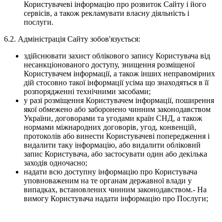
Користувачеві інформацію про розвиток Сайту і його
сервісів, а також рекламувати власну діяльність і
послуги.
6.2. Адміністрація Сайту зобов'язується:
здійснювати захист облікового запису Користувача від
несанкціонованого доступу, знищення розміщеної
Користувачем інформації, а також інших неправомірних
дій стосовно такої інформації усіма що знаходяться в її
розпорядженні технічними засобами;
у разі розміщення Користувачем інформації, поширення
якої обмежено або заборонено чинним законодавством
України, договорами та угодами країн СНД, а також
нормами міжнародних договорів, угод, конвенцій,
протоколів або винести Користувачеві попередження і
видалити таку інформацію, або видалити обліковий
запис Користувача, або застосувати один або декілька
заходів одночасно;
надати всю доступну інформацію про Користувача
уповноваженим на те органам державної влади у
випадках, встановлених чинним законодавством.- На
вимогу Користувача надати інформацію про Послуги;