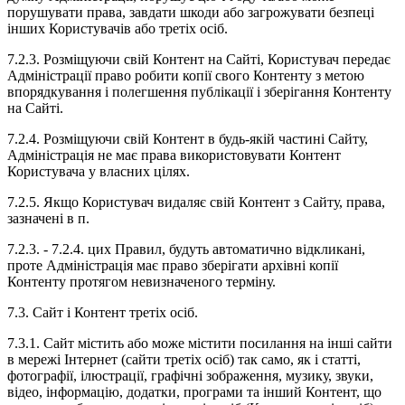
порушувати права, завдати шкоди або загрожувати безпеці
інших Користувачів або третіх осіб.
7.2.3. Розміщуючи свій Контент на Сайті, Користувач передає
Адміністрації право робити копії свого Контенту з метою
впорядкування і полегшення публікації і зберігання Контенту
на Сайті.
7.2.4. Розміщуючи свій Контент в будь-якій частині Сайту,
Адміністрація не має права використовувати Контент
Користувача у власних цілях.
7.2.5. Якщо Користувач видаляє свій Контент з Сайту, права,
зазначені в п.
7.2.3. - 7.2.4. цих Правил, будуть автоматично відкликані,
проте Адміністрація має право зберігати архівні копії
Контенту протягом невизначеного терміну.
7.3. Сайт і Контент третіх осіб.
7.3.1. Сайт містить або може містити посилання на інші сайти
в мережі Інтернет (сайти третіх осіб) так само, як і статті,
фотографії, ілюстрації, графічні зображення, музику, звуки,
відео, інформацію, додатки, програми та інший Контент, що