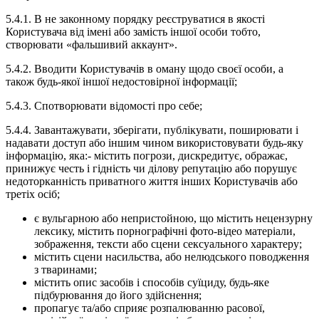
5.4.1. В не законному порядку реєструватися в якості
Користувача від імені або замість іншої особи тобто,
створювати «фальшивий аккаунт».
5.4.2. Вводити Користувачів в оману щодо своєї особи, а
також будь-якої іншої недостовірної інформації;
5.4.3. Спотворювати відомості про себе;
5.4.4. Завантажувати, зберігати, публікувати, поширювати і
надавати доступ або іншим чином використовувати будь-яку
інформацію, яка:- містить погрози, дискредитує, ображає,
принижує честь і гідність чи ділову репутацію або порушує
недоторканність приватного життя інших Користувачів або
третіх осіб;
є вульгарною або непристойною, що містить нецензурну
лексику, містить порнографічні фото-відео матеріали,
зображення, тексти або сцени сексуального характеру;
містить сцени насильства, або нелюдського поводження
з тваринами;
містить опис засобів і способів суїциду, будь-яке
підбурювання до його здійснення;
пропагує та/або сприяє розпалюванню расової,