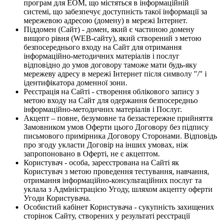
програм для ЕОМ, що містяться в інформаційній
системі, що забезпечує доступність такої інформації за
мережевою адресою (домену) в мережі Інтернет.
Піддомен (Сайт) - домен, який є частиною домену
вищого рівня (WEB-сайту), який створений з метою
безпосереднього входу на Сайт для отримання
інформаційно-методичних матеріалів і послуг
відповідно до умов договору таможе мати будь-яку
мережеву адресу в мережі Інтернет після символу "/" і
ідентифікатора доменної зони.
Реєстрація на Сайті - створення облікового запису з
метою входу на Сайт для одержання безпосередньо
інформаційно-методичних матеріалів і Послуг.
Акцепт – повне, безумовне та беззастережне прийняття
Замовником умов Оферти цього Договору без підпису
письмового примірника Договору Сторонами. Відповідь
про згоду укласти Договір на інших умовах, ніж
запропоновано в Оферті, не є акцептом.
Користувач - особа, зареєстрована на Сайті як
Користувач з метою проведення тестування, навчання,
отримання інформаційно-консультаційних послуг та
уклала з Адміністрацією Угоду, шляхом акцепту оферти
Угоди Користувача.
Особистий кабінет Користувача - сукупність захищених
сторінок Сайту, створених у результаті реєстрації