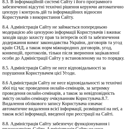
8.3. В інформаційній системі Сайту і його програмного
забезпеченні відсутні технічні рішення керуючи автоматично
цензуру і контроль дій та інформаційних відносин
Користувачів з використання Сайту.
8.4. Адміністрація Сайту не займається попередньою
модерацією або цензурою інформації Користувачів і вживає
заходів щодо захисту прав та інтересів осіб та забезпечення
додержання вимог законодавства України, договорів та угод
країн СНД, а також норм міжнародних договорів, угод,
конвенцій, протоколів, тільки після звернення зацікавленої
особи до Адміністрації Сайту у встановленому на то порядку.
8.5. Адміністрація Сайту не несе відповідальності за
порушення Користувачем цієї Угоди.
8.6 Адміністрація Сайту не несе відповідальності за технічні
збої під час проведення онлайн-семінарів, за затримку
проведення онлайн-семінарів, а також за невідповідність
змісту онлайн-семінару очікуванням Користувача.8.7.
Видалення облікового запису Користувача означає
автоматичне видалення всієї інформації, розміщеної на неї, а
також всієї інформації, введеної при реєстрації на Сайті.
8.8. Адміністрація Сайту забезпечує функціонування і
працездатність Сайту. Адміністрація Сайту не несе