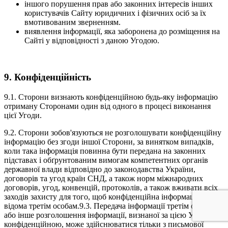
іншого порушення прав або законних інтересів інших
користувачів Сайту юридичних і фізичних осіб за їх
вмотивованим зверненням.
виявлення інформації, яка заборонена до розміщення на
Сайті у відповідності з даною Угодою.
9. Конфіденційність
9.1. Сторони визнають конфіденційною будь-яку інформацію
отриману Сторонами один від одного в процесі виконання
цієї Угоди.
9.2. Сторони зобов'язуються не розголошувати конфіденційну
інформацію без згоди іншої Сторони, за винятком випадків,
коли така інформація повинна бути передана на законних
підставах і обґрунтованим вимогам компетентних органів
державної влади відповідно до законодавства України,
договорів та угод країн СНД, а також норм міжнародних
договорів, угод, конвенцій, протоколів, а також вживати всіх
заходів захисту для того, щоб конфіденційна інформація стала
відома третім особам.9.3. Передача інформації третім особам
або інше розголошення інформації, визнаної за цією Угодою
конфіденційною, може здійснюватися тільки з письмової