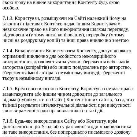
свою згоду на вільне використання Контенту будь-якою
особою.
7.1.3. Користувач, розміщуючи на Сайті належний йому на
законних підставах Контент, надає іншим Користувачам
невиключне право на його використання шляхом перегляду,
відтворення (у тому числі копіювання), переробку (у тому
числі на роздруківку копій) та інші права виключно з метою
7.1.4. Використання Користувачем Контенту, доступ до якого
отриманий виключно для особистого некомерційного
використання, дозволяється за умови збереження всіх знаків
авторства (копірайтів) або інших повідомлень про авторство,
збереження імені автора в незмінному вигляді, збереженні
твору в незмінному вигляді.
7.1.5. Крім свого власного Контенту, Користувач не має права
завантажувати або іншим чином доводити до загального
відома (публікувати на Сайті) Контент інших сайтів, баз даних
та інші результати інтелектуальної діяльності при відсутності
явно вираженої згоди правовласника на такі дії.
7.1.6. Будь-яке використання Сайту або Контенту, крім
дозволеного в цій Угоді або у разі явної згоди правовласника
на таке використання, без попереднього письмового дозволу