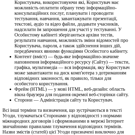
Користувача, використовуючи які, Користувач має
можливість оплатити обрану тему інформаційно-
консультаційних послуг, планувати і проводити
тестування, навчання, завантажувати презентації,
текстові, аудіо та відео файли, додавати учасників,
надсилати їм запрошення для участі у тестуванні. У
Особистому кабінеті зберігаються архіви тестів,
результати навчання, можливість зміни відомостей про
Користувача, пароля, а також здійснення інших дій,
передбачених явними функціями Особистого кабінету.
Контент (вміст) — будь-яке інформаційно-значиме
наповнення інформаційного ресурсу (Сайту) — тексти,
графіка, мультимедіа — вся інформація, яку Користувач
може завантажити на диск комп'ютера з дотриманням
відповідних законності, як правило, тільки для
особистого користування.
Фрейм (HTML) — у мові HTML, веб-дизайн: область
вікна браузера для подання окремої веб-сторінки сайту.
Сторони — Адміністрація сайту та Користувач.
Всі інші терміни та визначення, що зустрічаються в тексті
Угоди, тлумачаться Сторонами у відповідності з нормами
міжнародних договорів і сформованими в мережі Інтернет
звичайними правилами тлумачення відповідних термінів.
Назви змістів (статей) цієї Угоди призначені виключно для