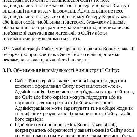
відповідальності за тимчасові збої і перерви в роботі Сайту і
викликані ними втрату інформації. Адміністрація не несе
відповідальності за будь-які збитки комп'ютеру Користувача
або іншої особи, мобільним пристроям, будь-якому іншому
обладнанню або програмному забезпеченню, викликане або
пов'язане зі скачуванням матеріалів з Сайту або за
посиланнями розміщеними на Сайті.
8.9. Адміністрація Сайту має право направляти Користувачеві
інформацію про розвиток Сайту і його сервісів, а також
рекламувати власну діяльність і послуги.
8.10. Обмеження відповідальності Адміністрації Сайту:
Сайт і його сервіси, включаючи всі скрипти, додатки,
контент і оформлення Сайту поставляються «як є».
Адміністрація відмовляється від будь-яких гарантій того,
що Сайт або його сервіси можуть підходити або не
підходити для конкретних цілей використання.
Адміністрація не може гарантувати та не обіцяє жодних
специфічних результатів від використання Сайту та/або
його сервісів;
Щоб уникнути непорозумінь Користувачеві слід
дотримуватись обережності у завантаженні з Сайту або з
розміщеними на ньому посиланнях і використанні будь-