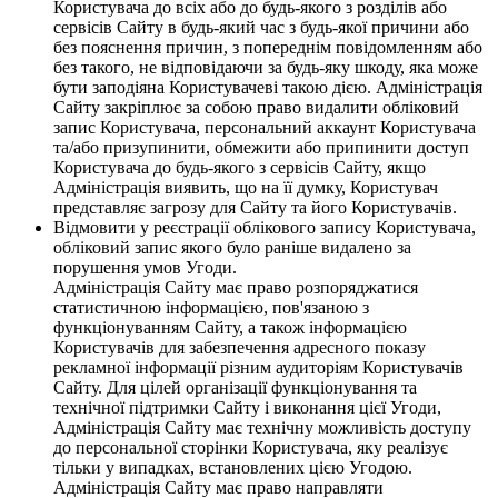
Користувача до всіх або до будь-якого з розділів або
сервісів Сайту в будь-який час з будь-якої причини або
без пояснення причин, з попереднім повідомленням або
без такого, не відповідаючи за будь-яку шкоду, яка може
бути заподіяна Користувачеві такою дією. Адміністрація
Сайту закріплює за собою право видалити обліковий
запис Користувача, персональний аккаунт Користувача
та/або призупинити, обмежити або припинити доступ
Користувача до будь-якого з сервісів Сайту, якщо
Адміністрація виявить, що на її думку, Користувач
представляє загрозу для Сайту та його Користувачів.
Відмовити у реєстрації облікового запису Користувача,
обліковий запис якого було раніше видалено за
порушення умов Угоди.
Адміністрація Сайту має право розпоряджатися
статистичною інформацією, пов'язаною з
функціонуванням Сайту, а також інформацією
Користувачів для забезпечення адресного показу
рекламної інформації різним аудиторіям Користувачів
Сайту. Для цілей організації функціонування та
технічної підтримки Сайту і виконання цієї Угоди,
Адміністрація Сайту має технічну можливість доступу
до персональної сторінки Користувача, яку реалізує
тільки у випадках, встановлених цією Угодою.
Адміністрація Сайту має право направляти