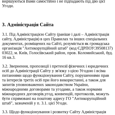
вирішуються Вами самостійно і не підпадають під дію цієї
Угоди.
3. Адміністрація Сайта
3.1. Під Адміністрацією Сайту (раніше і далі – Адміністрація
сайту, Адміністрація) в цих Правилах та інших спеціальних
документах, розміщених на Сайті, розуміється як громадська
організація "Антикорупційний штаб" (код ЄДРПОУ:39508137)
03022, м. Київ, Голосіївський район, пров. Коломийський, буд.
16 кв.3.
3.2. Звернення, пропозиції і претензії фізичних і юридичних
осіб до Адміністрації Сайту у зв'язку з цією Угодою і всіма
питаннями щодо функціонування Сайту, порушеннями прав
та інтересів третіх осіб при його використанні, а також для
запитів уповноважених законодавством України,
міжнародними договорами та угодами, а також нормами
міжнародних договорів,угод, конвенцій, протоколів, можуть
бути спрямовані на поштову адресу ГО "Антикорупційний
штаб", зазначеній у п. 3.1. цієї Угоди.
3.3. Щодо функціонування і розвитку Сайту Адміністрація