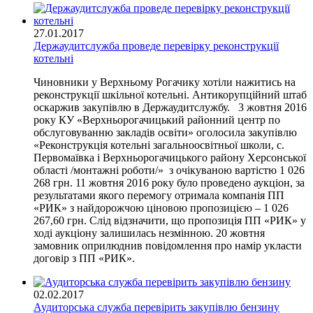
27.01.2017
Держаудитслужба проведе перевірку реконструкції
котельні
Чиновники у Верхньому Рогачику хотіли нажитись на
реконструкції шкільної котельні. Антикорупційний штаб
оскаржив закупівлю в Держаудитслужбу. 3 жовтня 2016
року КУ «Верхньорогачицький районний центр по
обслуговуванню закладів освіти» оголосила закупівлю
«Реконструкція котельні загальноосвітньої школи, с.
Первомаївка і Верхньорогачицького району Херсонської
області /монтажні роботи/» з очікуваною вартістю 1 026
268 грн. 11 жовтня 2016 року було проведено аукціон, за
результатами якого перемогу отримала компанія ПП
«РИК» з найдорожчою ціновою пропозицією – 1 026
267,60 грн. Слід відзначити, що пропозиція ПП «РИК» у
ході аукціону залишилась незмінною. 20 жовтня
замовник оприлюднив повідомлення про намір укласти
договір з ПП «РИК».
02.02.2017
Аудиторська служба перевірить закупівлю бензину