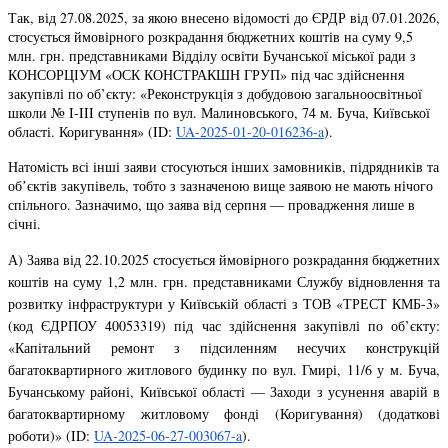
Так, від 27.08.2025, за якою внесено відомості до ЄРДР від 07.01.2026,
стосується ймовірного розкрадання бюджетних коштів на суму 9,5
млн. грн. представниками Відділу освіти Бучанської міської ради з
КОНСОРЦІУМ «ОСК КОНСТРАКШН ГРУП» під час здійснення
закупівлі по об’єкту: «Реконструкція з добудовою загальноосвітньої
школи № I-III ступенів по вул. Малиновського, 74 м. Буча, Київської
області. Коригування» (ID:
UA-2025-01-20-016236-a
).
Натомість всі інші заяви стосуються інших замовників, підрядників та
обʼєктів закупівель, тобто з зазначеною вище заявою не мають нічого
спільного. Зазначимо, що заява від серпня — провадження лише в
січні.
А) Заява від 22.10.2025 стосується ймовірного розкрадання бюджетних
коштів на суму 1,2 млн. грн. представниками Службу відновлення та
розвитку інфраструктури у Київській області з ТОВ «ТРЕСТ КМБ-3»
(код ЄДРПОУ 40053319) під час здійснення закупівлі по об’єкту:
«Капітальний ремонт з підсиленням несучих конструкцій
багатоквартирного житлового будинку по вул. Гмирі, 11/6 у м. Буча,
Бучанському районі, Київської області — Заходи з усунення аварій в
багатоквартирному житловому фонді (Коригування) (додаткові
роботи)» (ID:
UA-2025-06-27-003067-a
).