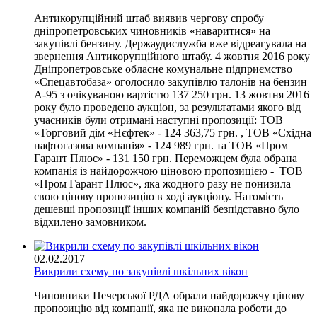
Антикорупційний штаб виявив чергову спробу
дніпропетровських чиновників «наваритися» на
закупівлі бензину. Держаудислужба вже відреагувала на
звернення Антикорупційного штабу. 4 жовтня 2016 року
Дніпропетровське обласне комунальне підприємство
«Спецавтобаза» оголосило закупівлю талонів на бензин
А-95 з очікуваною вартістю 137 250 грн. 13 жовтня 2016
року було проведено аукціон, за результатами якого від
учасників були отримані наступні пропозиції: ТОВ
«Торговий дім «Нєфтек» - 124 363,75 грн. , ТОВ «Східна
нафтогазова компанія» - 124 989 грн. та ТОВ «Пром
Гарант Плюс» - 131 150 грн. Переможцем була обрана
компанія із найдорожчою ціновою пропозицією - ТОВ
«Пром Гарант Плюс», яка жодного разу не понизила
свою цінову пропозицію в ході аукціону. Натомість
дешевші пропозиції інших компаній безпідставно було
відхилено замовником.
02.02.2017
Викрили схему по закупівлі шкільних вікон
Чиновники Печерської РДА обрали найдорожчу цінову
пропозицію від компанії, яка не виконала роботи до