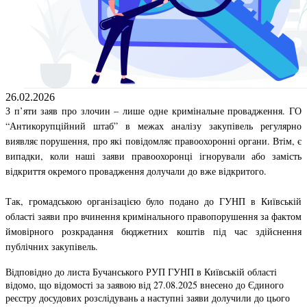
26.02.2026
З п’яти заяв про злочин – лише одне кримінальне провадження. ГО
“Антикорупційний штаб” в межах аналізу закупівель регулярно
виявляє порушення, про які повідомляє правоохоронні органи. Втім, є
випадки, коли наші заяви правоохоронці ігнорували або замість
відкриття окремого провадження долучали до вже відкритого.
Так, громадською організацією було подано до ГУНП в Київській
області заяви про вчинення кримінального правопорушення за фактом
ймовірного розкрадання бюджетних коштів під час здійснення
публічних закупівель.
Відповідно до листа Бучанського РУП ГУНП в Київській області
відомо, що відомості за заявою від 27.08.2025 внесено до Єдиного
реєстру досудових розслідувань а наступні заяви долучили до цього