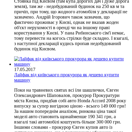
Стоянка під Києвом (там купа дорогих дач і дуже дорога
земля), там же - недобудований будинок на 250 кв м та
причіп, при тому, що жодного атомобіля у декларації не
зазначено. Андрій Ігорович також зазначив, що
фактично проживає у Києві, однак не вказав жоден
об'єкт нерухомості в оренді чи на іншому праві
користування у Києві. У пана Рибинського сім'ї немає,
тому перевести на когось стрілки буде складно. І взагалі,
з наступної декларації кудись пропав недобудований
будинок під Києвом.
17.05.2017
Лайфак від київського прокурора як дешево купити
машину
Поки на травневих святах всі їли шашлички, Євген
Олександрович Шаповалов, прокурор Прокуратури
міста Києва, придбав собі авто Honda Accord 2008 року
випуску за супер вигідною ціною - всього 149 000 грн!
За нашим попереднім аналізом, ринкова ціна такої
моделі авто становить щонайменше 190 341 грн, а
взагалі такі автомобілі коштують більше 300 000 грн.
Іншими словами - прокурор Євген купив авто із