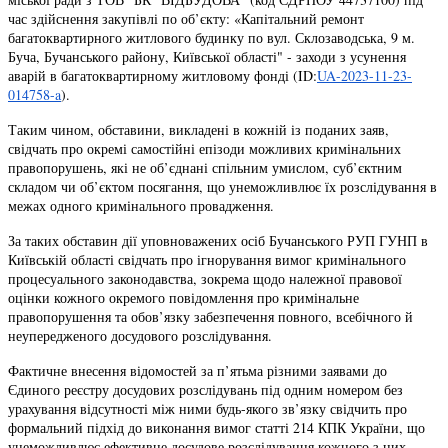
час здійснення закупівлі по об’єкту: «Капітальний ремонт
багатоквартирного житлового будинку по вул. Склозаводська, 9 м.
Буча, Бучанського району, Київської області" - заходи з усунення
аварій в багатоквартирному житловому фонді (ID:
UA-2023-11-23-
014758-a
).
Таким чином, обставини, викладені в кожній із поданих заяв,
свідчать про окремі самостійні епізоди можливих кримінальних
правопорушень, які не об’єднані спільним умислом, суб’єктним
складом чи об’єктом посягання, що унеможливлює їх розслідування в
межах одного кримінального провадження.
За таких обставин дії уповноважених осіб Бучанського РУП ГУНП в
Київській області свідчать про ігнорування вимог кримінального
процесуального законодавства, зокрема щодо належної правової
оцінки кожного окремого повідомлення про кримінальне
правопорушення та обов’язку забезпечення повного, всебічного й
неупередженого досудового розслідування.
Фактичне внесення відомостей за п’ятьма різними заявами до
Єдиного реєстру досудових розслідувань під одним номером без
урахування відсутності між ними будь-якого зв’язку свідчить про
формальний підхід до виконання вимог статті 214 КПК України, що
унеможливлює ефективне досудове розслідування кожного з них,