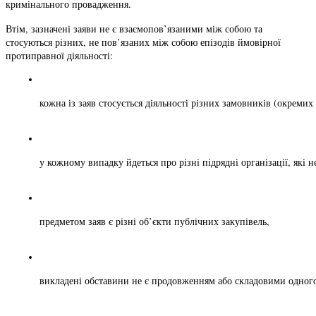
кримінального провадження.
Втім, зазначені заяви не є взаємопов’язаними між собою та
стосуються різних, не пов’язаних між собою епізодів ймовірної
протиправної діяльності:
кожна із заяв стосується діяльності різних замовників (окремих
у кожному випадку йдеться про різні підрядні організації, які 
предметом заяв є різні об’єкти публічних закупівель, 
викладені обставини не є продовженням або складовими одног