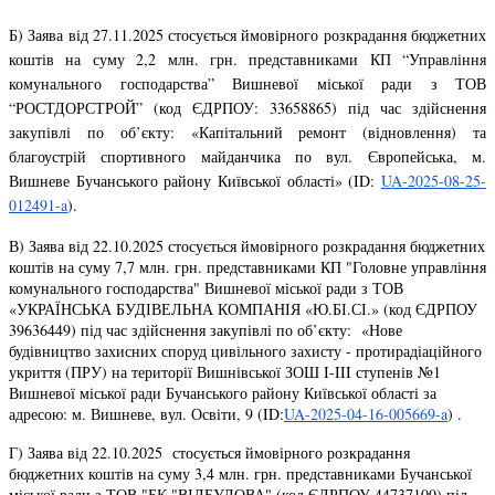
Б) Заява від 27.11.2025 стосується ймовірного розкрадання бюджетних
коштів на суму 2,2 млн. грн. представниками КП “Управління
комунального господарства” Вишневої міської ради з ТОВ
“РОСТДОРСТРОЙ” (код ЄДРПОУ: 33658865) під час здійснення
закупівлі по об’єкту: «Капітальний ремонт (відновлення) та
благоустрій спортивного майданчика по вул. Європейська, м.
Вишневе Бучанського району Київської області» (ID:
UA-2025-08-25-
012491-a
).
В) Заява від 22.10.2025 стосується ймовірного розкрадання бюджетних
коштів на суму 7,7 млн. грн. представниками КП "Головне управління
комунального господарства" Вишневої міської ради з ТОВ
«УКРАЇНСЬКА БУДІВЕЛЬНА КОМПАНІЯ «Ю.БІ.СІ.» (код ЄДРПОУ
39636449) під час здійснення закупівлі по об’єкту: «Нове
будівництво захисних споруд цивільного захисту - протирадіаційного
укриття (ПРУ) на території Вишнівської ЗОШ I-III ступенів №1
Вишневої міської ради Бучанського району Київської області за
адресою: м. Вишневе, вул. Освіти, 9 (ID:
UA-2025-04-16-005669-a
) .
Г) Заява від 22.10.2025 стосується ймовірного розкрадання
бюджетних коштів на суму 3,4 млн. грн. представниками Бучанської
міської ради з ТОВ "БК "ВІДБУДОВА" (код ЄДРПОУ 44737100) під