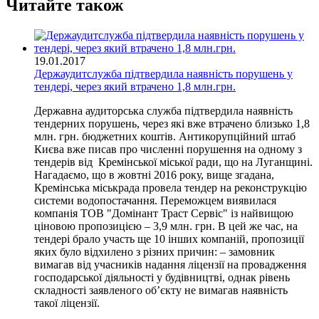
Читайте також
19.01.2017
Держаудитслужба підтвердила наявність порушень у
тендері, через який втрачено 1,8 млн.грн.
Державна аудиторська служба підтвердила наявність
тендерних порушень, через які вже втрачено близько 1,8
млн. грн. бюджетних коштів. Антикорупційний штаб
Києва вже писав про численні порушення на одному з
тендерів від Кремінської міської ради, що на Луганщині.
Нагадаємо, що в жовтні 2016 року, вище згадана,
Кремінська міськрада провела тендер на реконструкцію
системи водопостачання. Переможцем виявилася
компанія ТОВ "Домінант Траст Сервіс" із найвищою
ціновою пропозицією – 3,9 млн. грн. В цей же час, на
тендері брало участь ще 10 інших компаній, пропозиції
яких було відхилено з різних причин: – замовник
вимагав від учасників надання ліцензії на провадження
господарської діяльності у будівництві, однак рівень
складності заявленого об’єкту не вимагав наявність
такої ліцензії.