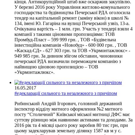
кінця. Антикорупційний штаб вже оскаржив закупівлю.
У березні 2016 року Управління житлово-комунального
господарства та будівництва Печерської РДА оголосила
тендер на капітальний ремонт (заміну вікон) в школі №
134, iменi Ю. Гагарiна на вулиці Печерський узвіз, 13-а.
Очікувана вартість – 1 млн. грн. Участь у тендері взяли 4
компанії з такими ціновими пропозиціями: ТОВ
Промбуд-Пласт – 599 999 грн. , ТОВ «Будівельна
інвестиційна компанія «Новобуд» - 600 000 грн. , ТОВ
«Каскад-СД» - 627 303 грн. та ТОВ «Укрмонтажлюкс» -
949 985 грн. За дивним збігом обставин, чиновники
печерської РДА визначили переможцем компанію з
найвищою ціновою пропозицією – ТОВ
«Укрмонтажлюкс».
16.05.2017
#едекларації сильного та незалежного з причіпом
Рибинський Андрій Ігорович, головний державний
інспектор відділу митного оформлення №2 митного
посту “Столичний” Київської міської митниці ДФС має
суттєву різницю між наявними активами та доходами. За
2016 рік та 4 місяці цього року заробив 80 тис грн, при
цьому задекларував земельну ділянку 1587 кв м у с.