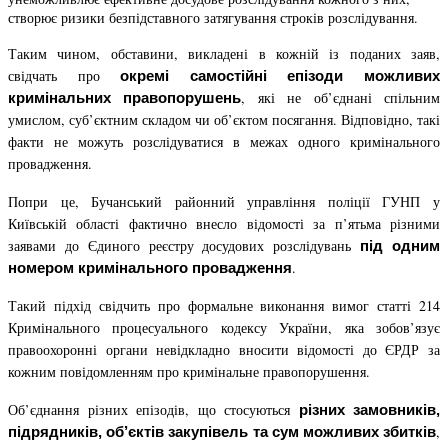
створює ризики безпідставного затягування строків розслідування.
Таким чином, обставини, викладені в кожній із поданих заяв,
свідчать про
окремі самостійні епізоди можливих
, які не об’єднані спільним
кримінальних правопорушень
умислом, суб’єктним складом чи об’єктом посягання. Відповідно, такі
факти не можуть розслідуватися в межах одного кримінального
провадження.
Попри це, Бучанський районний управління поліції ГУНП у
Київській області фактично внесло відомості за п’ятьма різними
заявами до Єдиного реєстру досудових розслідувань
під одним
.
номером кримінального провадження
Такий підхід свідчить про формальне виконання вимог статті 214
Кримінального процесуального кодексу України, яка зобов’язує
правоохоронні органи невідкладно вносити відомості до ЄРДР за
кожним повідомленням про кримінальне правопорушення.
Об’єднання різних епізодів, що стосуються
різних замовників,
,
підрядників, об’єктів закупівель та сум можливих збитків