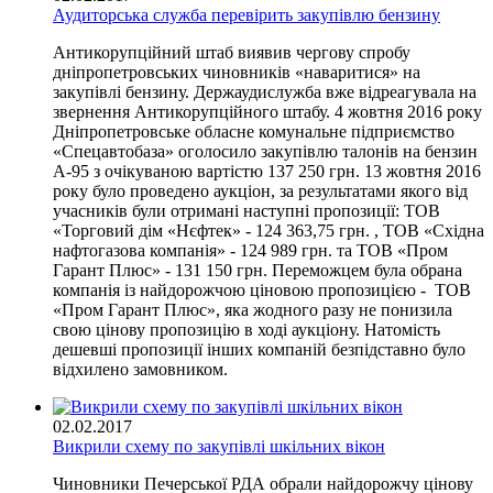
Аудиторська служба перевірить закупівлю бензину
Антикорупційний штаб виявив чергову спробу
дніпропетровських чиновників «наваритися» на
закупівлі бензину. Держаудислужба вже відреагувала на
звернення Антикорупційного штабу. 4 жовтня 2016 року
Дніпропетровське обласне комунальне підприємство
«Спецавтобаза» оголосило закупівлю талонів на бензин
А-95 з очікуваною вартістю 137 250 грн. 13 жовтня 2016
року було проведено аукціон, за результатами якого від
учасників були отримані наступні пропозиції: ТОВ
«Торговий дім «Нєфтек» - 124 363,75 грн. , ТОВ «Східна
нафтогазова компанія» - 124 989 грн. та ТОВ «Пром
Гарант Плюс» - 131 150 грн. Переможцем була обрана
компанія із найдорожчою ціновою пропозицією - ТОВ
«Пром Гарант Плюс», яка жодного разу не понизила
свою цінову пропозицію в ході аукціону. Натомість
дешевші пропозиції інших компаній безпідставно було
відхилено замовником.
02.02.2017
Викрили схему по закупівлі шкільних вікон
Чиновники Печерської РДА обрали найдорожчу цінову