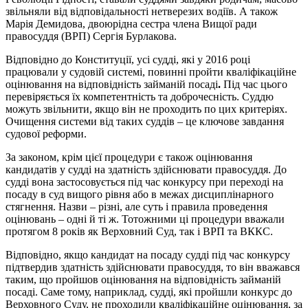
звільняли від відповідальності нетверезих водіїв. А також
Марія Демидова, двоюрідна сестра члена Вищої ради
правосуддя (ВРП) Сергія Бурлакова.
Відповідно до Конституції, усі судді, які у 2016 році
працювали у судовій системі, повинні пройти кваліфікаційне
оцінювання на
відповідність займаній посаді
.
Під час цього
перевіряється їх компетентність та доброчесність. Суддю
можуть звільнити, якщо він не проходить по цих критеріях.
Очищення системи від таких суддів – це ключове завдання
судової реформи.
За законом, крім цієї процедури є також оцінювання
кандидатів у судді на здатність здійснювати правосуддя. До
судді вона застосовується під час конкурсу при переході на
посаду в суд вищого рівня або в межах дисциплінарного
стягнення. Назви – різні, але суть і правила проведення
оцінювань – одні й ті ж. Тотожними ці процедури вважали
протягом 8 років як Верховний Суд, так і ВРП та ВККС.
Відповідно, якщо кандидат на посаду судді під час конкурсу
підтвердив здатність здійснювати правосуддя, то він вважався
таким, що пройшов оцінювання на відповідність займаній
посаді. Саме тому, наприклад, судді, які пройшли конкурс до
Верховного Суду, не проходили кваліфікаційне оцінювання, за