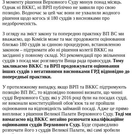
З моменту рішення Верховного Суду минув понад місяць.
Однак ні ВККС, ні ВРП публічно не заявили про свою
позицію. Водночас за цей час вони не ухвалили жодного
рішення щодо когось зі 180 суддів з висновками про
недоброчесність.
З огляду на зміст закону та попередню практику ВП ВС ми
вважаємо, що Комісія може та має продовжити оцінювання
близько 180 суддів за єдиною процедурою, встановленою
законом – підтримати або ні рішення колегії ВККС на
засіданні у повному складі. Усі рекомендації про звільнення
суддів з посад має розглянути Вища рада правосуддя.
Тому
закликаємо ВККС та ВРП продовжувати оцінювання
інших суддів з негативними висновками ГРД відповідно до
попередньої практики.
У протилежному випадку, якщо ВРП та ВККС підтримують
позицію ВП ВС, то відповідно повинні визнати, що чинні
судді Верховного Суду, які у 2016 році були на посадах судді,
не виконали конституційний обов’язок та не пройшли
оцінювання на відповідність займаній посаді. Адже це прямо
випливає з рішення Великої Палати Верховного Суду.
Тоді ми
вимагаємо від ВККС негайно розпочати кваліфікаційне
оцінювання суддів Верховного Суду.
Буде справедливо
розпочати його з суддів Великої Палати, які самі зробили