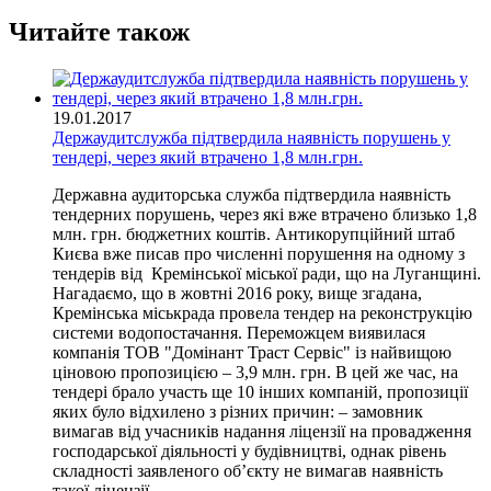
Читайте також
19.01.2017
Держаудитслужба підтвердила наявність порушень у
тендері, через який втрачено 1,8 млн.грн.
Державна аудиторська служба підтвердила наявність
тендерних порушень, через які вже втрачено близько 1,8
млн. грн. бюджетних коштів. Антикорупційний штаб
Києва вже писав про численні порушення на одному з
тендерів від Кремінської міської ради, що на Луганщині.
Нагадаємо, що в жовтні 2016 року, вище згадана,
Кремінська міськрада провела тендер на реконструкцію
системи водопостачання. Переможцем виявилася
компанія ТОВ "Домінант Траст Сервіс" із найвищою
ціновою пропозицією – 3,9 млн. грн. В цей же час, на
тендері брало участь ще 10 інших компаній, пропозиції
яких було відхилено з різних причин: – замовник
вимагав від учасників надання ліцензії на провадження
господарської діяльності у будівництві, однак рівень
складності заявленого об’єкту не вимагав наявність
такої ліцензії.