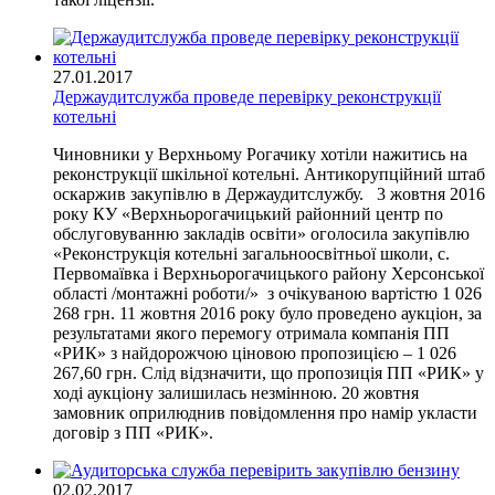
27.01.2017
Держаудитслужба проведе перевірку реконструкції
котельні
Чиновники у Верхньому Рогачику хотіли нажитись на
реконструкції шкільної котельні. Антикорупційний штаб
оскаржив закупівлю в Держаудитслужбу. 3 жовтня 2016
року КУ «Верхньорогачицький районний центр по
обслуговуванню закладів освіти» оголосила закупівлю
«Реконструкція котельні загальноосвітньої школи, с.
Первомаївка і Верхньорогачицького району Херсонської
області /монтажні роботи/» з очікуваною вартістю 1 026
268 грн. 11 жовтня 2016 року було проведено аукціон, за
результатами якого перемогу отримала компанія ПП
«РИК» з найдорожчою ціновою пропозицією – 1 026
267,60 грн. Слід відзначити, що пропозиція ПП «РИК» у
ході аукціону залишилась незмінною. 20 жовтня
замовник оприлюднив повідомлення про намір укласти
договір з ПП «РИК».
02.02.2017