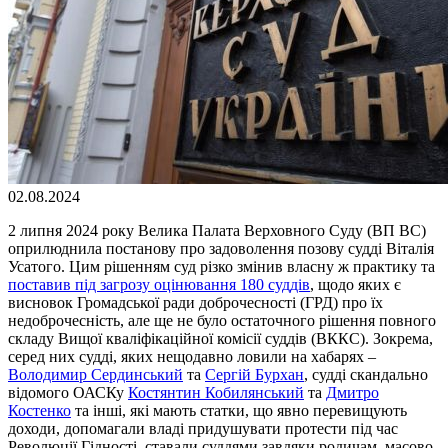
02.08.2024
2 липня 2024 року Велика Палата Верховного Суду (ВП ВС)
оприлюднила постанову про задоволення позову судді Віталія
Усатого. Цим рішенням суд різко змінив власну ж практику та
поставив під загрозу оцінювання 180 суддів
, щодо яких є
висновок Громадської ради доброчесності (ГРД) про їх
недоброчесність, але ще не було остаточного рішення повного
складу Вищої кваліфікаційної комісії суддів (ВККС). Зокрема,
серед них судді, яких нещодавно ловили на хабарях –
Володимир Сердинський
та
Сергій Бурхан
, судді скандально
відомого ОАСКу
Костянтин Кобилянський
та
Дмитро
Костенко
та інші, які мають статки, що явно перевищують
доходи, допомагали владі придушувати протести під час
Революції Гідності, ставали суддями завдяки родичам, масово