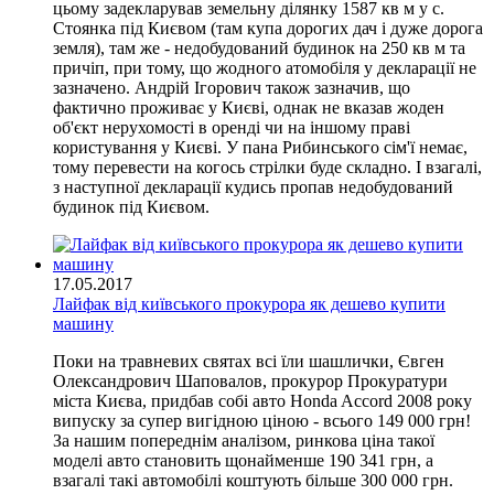
цьому задекларував земельну ділянку 1587 кв м у с.
Стоянка під Києвом (там купа дорогих дач і дуже дорога
земля), там же - недобудований будинок на 250 кв м та
причіп, при тому, що жодного атомобіля у декларації не
зазначено. Андрій Ігорович також зазначив, що
фактично проживає у Києві, однак не вказав жоден
об'єкт нерухомості в оренді чи на іншому праві
користування у Києві. У пана Рибинського сім'ї немає,
тому перевести на когось стрілки буде складно. І взагалі,
з наступної декларації кудись пропав недобудований
будинок під Києвом.
17.05.2017
Лайфак від київського прокурора як дешево купити
машину
Поки на травневих святах всі їли шашлички, Євген
Олександрович Шаповалов, прокурор Прокуратури
міста Києва, придбав собі авто Honda Accord 2008 року
випуску за супер вигідною ціною - всього 149 000 грн!
За нашим попереднім аналізом, ринкова ціна такої
моделі авто становить щонайменше 190 341 грн, а
взагалі такі автомобілі коштують більше 300 000 грн.