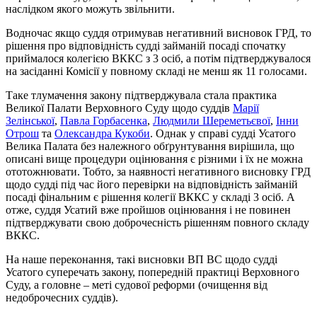
наслідком якого можуть звільнити.
Водночас якщо суддя отримував негативний висновок ГРД, то
рішення про відповідність судді займаній посаді спочатку
приймалося колегією ВККС з 3 осіб, а потім підтверджувалося
на засіданні Комісії у повному складі не менш як 11 голосами.
Таке тлумачення закону підтверджувала стала практика
Великої Палати Верховного Суду щодо суддів
Марії
Зелінської
,
Павла Горбасенка
,
Людмили Шереметьєвої
,
Інни
Отрош
та
Олександра Кукоби
. Однак у справі судді Усатого
Велика Палата без належного обґрунтування вирішила, що
описані вище процедури оцінювання є різними і їх не можна
ототожнювати. Тобто, за наявності негативного висновку ГРД
щодо судді під час його перевірки на відповідність займаній
посаді фінальним є рішення колегії ВККС у складі 3 осіб. А
отже, суддя Усатий вже пройшов оцінювання і не повинен
підтверджувати свою доброчесність рішенням повного складу
ВККС.
На наше переконання, такі висновки ВП ВС щодо судді
Усатого суперечать закону, попередній практиці Верховного
Суду, а головне – меті судової реформи (очищення від
недоброчесних суддів).