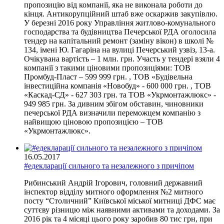
пропозицію від компанії, яка не виконала роботи до
кінця. Антикорупційний штаб вже оскаржив закупівлю.
У березні 2016 року Управління житлово-комунального
господарства та будівництва Печерської РДА оголосила
тендер на капітальний ремонт (заміну вікон) в школі №
134, iменi Ю. Гагарiна на вулиці Печерський узвіз, 13-а.
Очікувана вартість – 1 млн. грн. Участь у тендері взяли 4
компанії з такими ціновими пропозиціями: ТОВ
Промбуд-Пласт – 599 999 грн. , ТОВ «Будівельна
інвестиційна компанія «Новобуд» - 600 000 грн. , ТОВ
«Каскад-СД» - 627 303 грн. та ТОВ «Укрмонтажлюкс» -
949 985 грн. За дивним збігом обставин, чиновники
печерської РДА визначили переможцем компанію з
найвищою ціновою пропозицією – ТОВ
«Укрмонтажлюкс».
16.05.2017
#едекларації сильного та незалежного з причіпом
Рибинський Андрій Ігорович, головний державний
інспектор відділу митного оформлення №2 митного
посту “Столичний” Київської міської митниці ДФС має
суттєву різницю між наявними активами та доходами. За
2016 рік та 4 місяці цього року заробив 80 тис грн, при