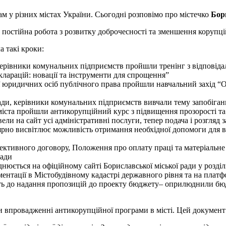
м у різних містах України. Сьогодні розповімо про містечко
Бор
є постійна робота з розвитку доброчесності та зменшення корупц
а такі кроки:
керівники комунальних підприємств пройшли тренінг з відповід
кларацій: новації та інструменти для спрощення”
ї юридичних осіб публічного права пройшли навчальний захід “Орг
ади, керівники комунальних підприємств вивчали тему запобіган
 міста пройшли антикорупційний курс з підвищення прозорості та
и на сайт усі адміністративні послуги, тепер подача і розгляд
ярно висвітлює можливість отримання необхідної допомоги для вр
тивного договору, Положення про оплату праці та матеріальне 
ради
юється на офіційному сайті Бориславської міської ради у розділі
ментації в Містобудівному кадастрі державного рівня та на пла
ть до надання пропозицій до проекту бюджету– оприлюднили бюд
и впровадженні антикорупційної програми в місті. Цей документ 