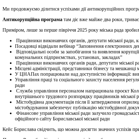
Ми продовжуємо ділитися успіхами дії антикорупційних програ
Антикорупційна програма
там діє вже майже два роки, трива
Приміром, лише за перше півріччя 2025 року міська рада зробил
Працівники виконавчих органів, депутати міської ради, 
Посадовці відвідали вебінар “Заповнення електронних де
Відповідальні особи за запобігання та виявлення корупці
комунальних підприємствах, установах, закладах”
Працівники виконавчих органів ради, депутати міської р
Місцеві адміністрації, представники бізнесу та мешканці
У ЦНАПах попрацювали над доступністю інформації: вивел
Управління праці та соціального захисту населення регул
ради
Служба управління персоналом напрацювала проєкт Колек
внутрішнього трудового розпорядку працівників міської 
Містобудівна документація після її затвердження оприлюдн
містобудування забезпечує публікацію містобудівної доку
Фінансове управління міської ради залучило громадськіс
офіційного сайту Бориславської міської ради
Кейс Борислава свідчить, що можна досягти значних успіхів пр