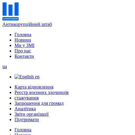
Антикорупційний штаб
Головна
Новини
Ми у ЗМІ
Про нас
Контакти
ua
en
Карта відновлення
Реєстр воєнних злочинців
стажування
Запрошення для громад
Аналітика
Звіти організації
Підтримати
Головна