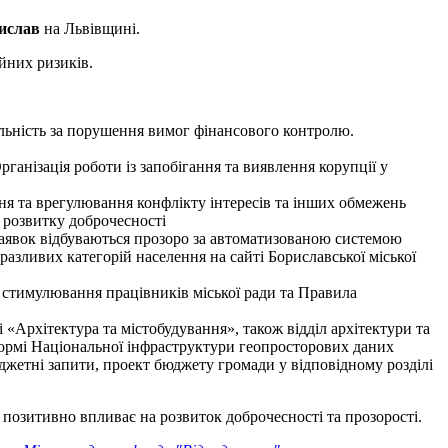
ислав
на Львівщині.
ійних ризиків.
альність за порушення вимог фінансового контролю.
анізація роботи із запобігання та виявлення корупції у
ня та врегулювання конфлікту інтересів та інших обмежень
 розвитку доброчесності
 заявок відбуваються прозоро за автоматизованою системою
азливих категорій населення на сайті Бориславської міської
стимулювання працівників міської ради та Правила
 «Архітектура та містобудування», також відділ архітектури та
тформі Національної інфраструктури геопросторових даних
жетні запити, проект бюджету громади у відповідному розділі
позитивно впливає на розвиток доброчесності та прозорості.