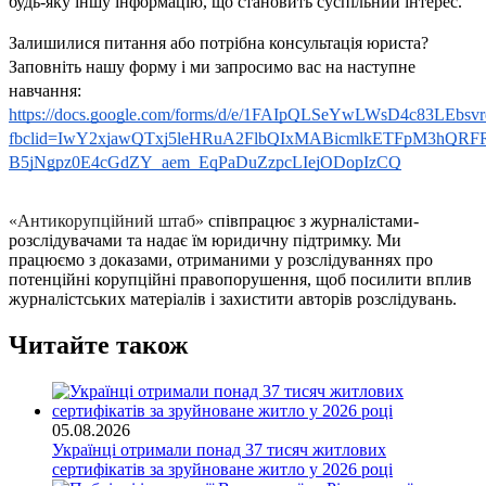
будь-яку іншу інформацію, що становить суспільний інтерес.
Залишилися питання або потрібна консультація юриста? 
Заповніть нашу форму і ми запросимо вас на наступне 
навчання:
https://docs.google.com/forms/d/e/1FAIpQLSeYwLWsD4c83LEb
fbclid=IwY2xjawQTxj5leHRuA2FlbQIxMABicmlkETFpM3h
B5jNgpz0E4cGdZY_aem_EqPaDuZzpcLIejODopIzCQ
«Антикорупційний штаб» 
співпрацює з журналістами-
розслідувачами та надає їм юридичну підтримку. Ми 
працюємо з доказами, отриманими у розслідуваннях про 
потенційні корупційні правопорушення, щоб посилити вплив 
журналістських матеріалів і захистити авторів розслідувань.
Читайте також
05.08.2026
Українці отримали понад 37 тисяч житлових
сертифікатів за зруйноване житло у 2026 році