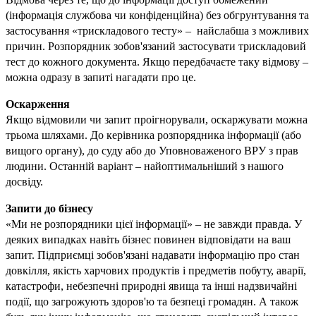
(інформація службова чи конфіденційна) без обгрунтування та 
застосування «трискладового тесту» –  найслабша з можливих 
причин. Розпорядник зобов'язаний застосувати трискладовий 
тест до кожного документа. Якщо передбачаєте таку відмову – 
можна одразу в запиті нагадати про це.
Оскарження 
Якщо відмовили чи запит проігнорували, оскаржувати можна 
трьома шляхами. До керівника розпорядника інформації (або 
вищого органу), до суду або до Уповноваженого ВРУ з прав 
людини. Останній варіант – найоптимальніший з нашого 
досвіду. 
Запити до бізнесу 
«Ми не розпорядники цієї інформації» – не завжди правда. У 
деяких випадках навіть бізнес повинен відповідати на ваш 
запит. Підприємці зобов'язані надавати інформацію про стан 
довкілля, якість харчових продуктів і предметів побуту, аварії, 
катастрофи, небезпечні природні явища та інші надзвичайні 
події, що загрожують здоров'ю та безпеці громадян. А також 