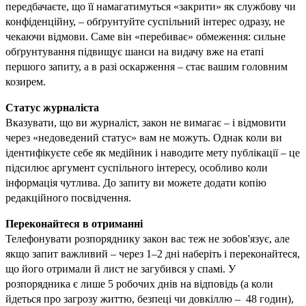
передбачаєте, що її намагатимуться «закрити» як службову чи 
конфіденційну, – обґрунтуйте суспільний інтерес одразу, не 
чекаючи відмови. Саме він «перебиває» обмеження: сильне 
обґрунтування підвищує шанси на видачу вже на етапі 
першого запиту, а в разі оскарження – стає вашим головним 
козирем.
Статус журналіста
Вказувати, що ви журналіст, закон не вимагає – і відмовити 
через «недоведений статус» вам не можуть. Однак коли ви 
ідентифікуєте себе як медійник і наводите мету публікації – це 
підсилює аргумент суспільного інтересу, особливо коли 
інформація чутлива. До запиту ви можете додати копію 
редакційного посвідчення. 
Переконайтеся в отриманні 
Телефонувати розпоряднику закон вас теж не зобов'язує, але 
якщо запит важливий – через 1–2 дні наберіть і переконайтеся, 
що його отримали й лист не загубився у спамі. У 
розпорядника є лише 5 робочих днів на відповідь (а коли 
йдеться про загрозу життю, безпеці чи довкіллю –  48 годин), 