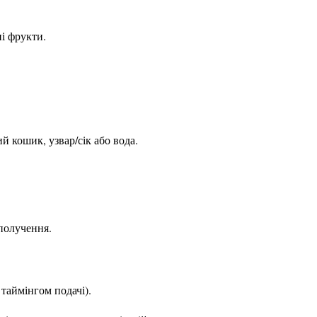
ні фрукти.
ий кошик, узвар/сік або вода.
сполучення.
таймінгом подачі).