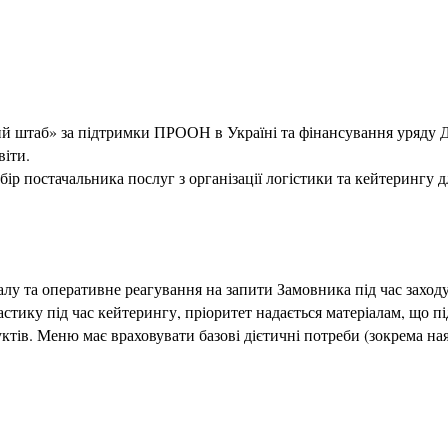
 штаб» за підтримки ПРООН в Україні та фінансування уряду Дан
віти.
постачальника послуг з організації логістики та кейтерингу для
алу та оперативне реагування на запити Замовника під час заходу
астику під час кейтерингу, пріоритет надається матеріалам, що п
ів. Меню має враховувати базові дієтичні потреби (зокрема ная