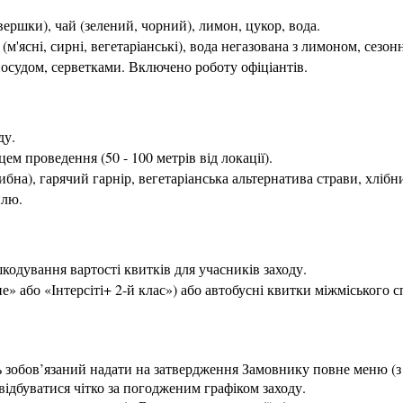
вершки), чай (зелений, чорний), лимон, цукор, вода.
(м'ясні, сирні, вегетаріанські), вода негазована з лимоном, сезон
осудом, серветками. Включено роботу офіціантів.
ду.
цем проведення (50 - 100 метрів від локації).
рибна), гарячий гарнір, вегетаріанська альтернатива страви, хлібн
илю.
шкодування вартості квитків для учасників заходу.
пе» або «Інтерсіті+ 2-й клас») або автобусні квитки міжміського 
зобов’язаний надати на затвердження Замовнику повне меню (з 
 відбуватися чітко за погодженим графіком заходу.