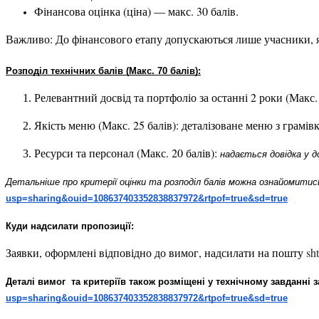
Фінансова оцінка (ціна)
 — макс. 30 балів.
Важливо:
 До фінансового етапу допускаються лише учасники, я
Розподіл технічних балів (Макс. 70 балів):
Релевантний досвід та портфоліо за останні 2 роки (Макс. 
Якість меню (Макс. 25 балів): 
деталізоване меню з грамів
Ресурси та персонал (Макс. 20 балів):
надається довідка у д
Детальніше про критерії оцінки та розподіл балів можна ознайомитись
usp=sharing&ouid=108637403352838837972&rtpof=true&sd=true
Куди надсилати пропозиції:
Заявки, оформлені відповідно до вимог, надсилати на пошту 
sh
Деталі вимог  та критеріїв також розміщені у технічному завданні 
usp=sharing&ouid=108637403352838837972&rtpof=true&sd=true