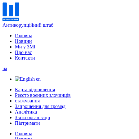
Антикорупційний штаб
Головна
Новини
Ми у ЗМІ
Про нас
Контакти
ua
en
Карта відновлення
Реєстр воєнних злочинців
стажування
Запрошення для громад
Аналітика
Звіти організації
Підтримати
Головна