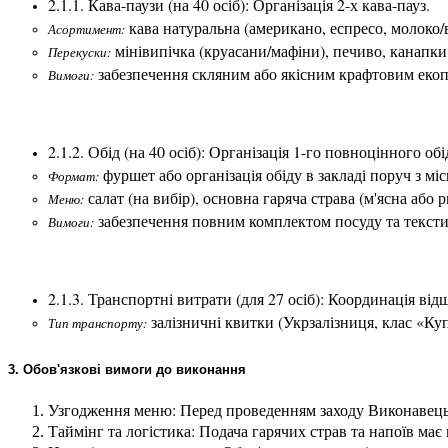
2.1.1. Кава-паузи (на 40 осіб): Організація 2-х кава-пауз.
 кава натуральна (американо, еспресо, молоко/
Асортимент:
 мінівипічка (круасани/мафіни), печиво, канапки 
Перекуски:
 забезпечення скляним або якісним крафтовим екоп
Вимоги:
2.1.2. Обід (на 40 осіб): Організація 1-го повноцінного обі
 фуршет або організація обіду в закладі поруч з міс
Формат:
 салат (на вибір), основна гаряча страва (м'ясна або 
Меню:
 забезпечення повним комплектом посуду та текст
Вимоги:
2.1.3. Транспортні витрати (для 27 осіб): Координація від
 залізничні квитки (Укрзалізниця, клас «Ку
Тип транспорту:
3. Обов'язкові вимоги до виконання
Узгодження меню: Перед проведенням заходу Виконавець 
Таймінг та логістика: Подача гарячих страв та напоїв має