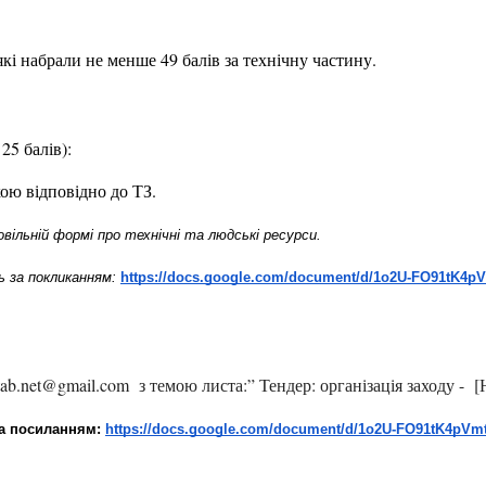
кі набрали 
не менше 49 балів
 за технічну частину.
25 балів):
кою відповідно до ТЗ.
овільній формі про технічні та людські ресурси.
 за покликанням: 
https://docs.google.com/document/d/1o2U-FO91tK4
tab.net@gmail.com  з темою листа:” Тендер: організація заходу -  
за посиланням: 
https://docs.google.com/document/d/1o2U-FO91tK4pV