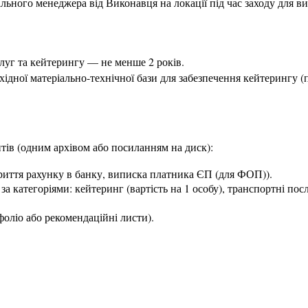
льного менеджера від Виконавця на локації під час заходу для 
ослуг та кейтерингу — не менше 2 років.
хідної матеріально-технічної бази для забезпечення кейтерингу (
тів (одним архівом або посиланням на диск):
криття рахунку в банку, виписка платника ЄП (для ФОП)).
а категоріями: кейтеринг (вартість на 1 особу), транспортні посл
оліо або рекомендаційні листи).