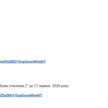
pVmtZ5uDDG7-EupGzonAK/edit?
[Назва учасника ]” до 17 червня  2026 року.
mtZ5uDDG7-EupGzonAK/edit?