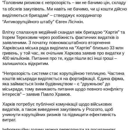
“Головним ризиком є непрозорість – ми не бачимо цін, складу
та обсягів закупівель. Ми навіть не бачимо, чи ці кошти дійсно
виділяються бригадам” – стверджує координатор
“Антикорупційного штабу” Євген Лісічкін.
Влітку спалахнув медійний скандал між бригадою “Хартія” та
Ігорем Тереховим через розбіжність фактичних видатків із
заявленими. З початку повномасштабного вторгнення
Харківська міська рада виділила на “Хартію” близько 33 млн
гривень, у той час, як очільник Харкова заявив про видатки у
400 мільйонів. Питання про те, куди пішли всі інші гроші –
залишилось відкритим.
“Непрозорість системи стає корупційною теплицею. Частина
коштів міськради виділяється на фортифікації. Єдина фірма,
яка займається їхнім будівництвом – є “дружньою” до
міськради, тому виникають питання щодо певного конфлікту
інтересів” – заявив Павло Храмов.
Харків потребує публічної комунікації щодо військових
видатків, а також виведення закупівель у Prozorro, щоб
уникнути корупційних ризиків та підвищити ефективність
витрат.
Інформаційну годину можна переглянути за посиланням: