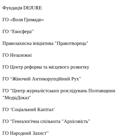
Фундація DEJURE
ГО «Воля Громади»
ГО “Екосфера”
Правозахисна ініціатива "Правотворець"
ГО Незалежні
ГО Центр реформа та місцевого розвитку
ГО “Жіночий Антикорупційний Рух”
ГО "Центр журналістських розслідувань Полтавщини
"МедіаДоказ"
ГО ‘Соціальний Капітал’
ГО "Генеалогічна спільнота "Архісовість”
ГО Народний Захист”