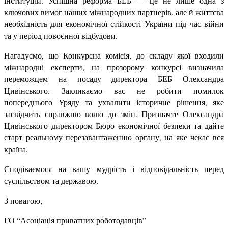
інституцій. Успішна реформа БЕБ — це не лише одна з
ключових вимог наших міжнародних партнерів, але й життєва
необхідність для економічної стійкості України під час війни
та у період повоєнної відбудови.
Нагадуємо, що Конкурсна комісія, до складу якої входили
міжнародні експерти, на прозорому конкурсі визначила
переможцем на посаду директора БЕБ Олександра
Цивінського. Закликаємо вас не робити помилок
попереднього Уряду та ухвалити історичне рішення, яке
засвідчить справжню волю до змін. Призначте Олександра
Цивінського директором Бюро економічної безпеки та дайте
старт реальному перезавантаженню органу, на яке чекає вся
країна.
Сподіваємося на вашу мудрість і відповідальність перед
суспільством та державою.
З повагою,
ГО “Асоціація приватних роботодавців”