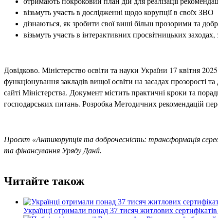
отримають покроковий план дій для реалізації рекомендац
візьмуть участь в дослідженні щодо корупції в своїх ЗВО
дізнаються, як зробити свої виші більш прозорими та до
візьмуть участь в інтерактивних просвітницьких заходах,
Довідково. Міністерство освіти та науки України 17 квітня 202
функціонування закладів вищої освіти на засадах прозорості та
сайті Міністерства. Документ містить практичні кроки та порад
господарських питань. Розробка Методичних рекомендацій пе
Проєкт
«
Антикорупція та доброчесність: трансформація сер
та фінансування Уряду Данії.
Читайте також
Українці отримали понад 37 тисяч житлових сертифікатів