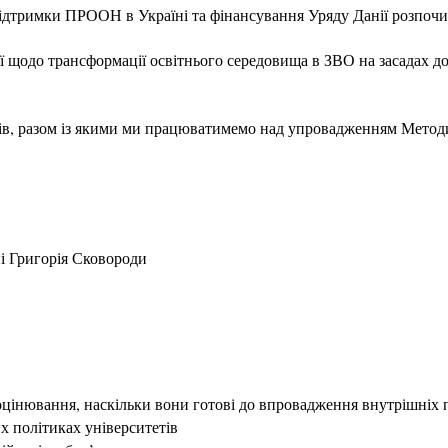
ідтримки ПРООН в Україні та фінансування Уряду Данії розпочин
одо трансформації освітнього середовища в ЗВО на засадах доб
етів, разом із якими ми працюватимемо над упровадженням Метод
і Григорія Сковороди
ооцінювання, наскільки вони готові до впровадження внутрішніх 
х політиках університетів