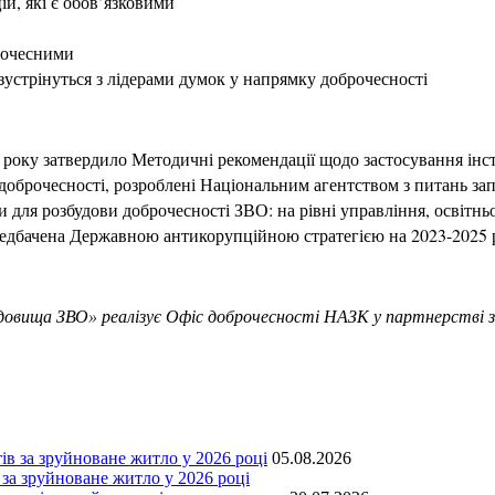
ій, які є обов’язковими
брочесними
 зустрінуться з лідерами думок у напрямку доброчесності
5 року затвердило Методичні рекомендації щодо застосування інст
 доброчесності, розроблені Національним агентством з питань за
и для розбудови доброчесності ЗВО: на рівні управління, освітнь
редбачена Державною антикорупційною стратегією на 2023-2025
едовища ЗВО
»
реалізує Офіс доброчесності НАЗК у партнерстві 
05.08.2026
 за зруйноване житло у 2026 році