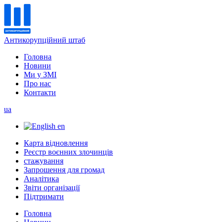
Антикорупційний штаб
Головна
Новини
Ми у ЗМІ
Про нас
Контакти
ua
en
Карта відновлення
Реєстр воєнних злочинців
стажування
Запрошення для громад
Аналітика
Звіти організації
Підтримати
Головна