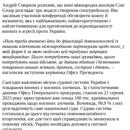
Андрій Смирнов розповів, що нині міжнародна коаліція Core
Group розглядає три моделі створення спецтрибуналу. Він
закликав учасників конференції обговорити кожну й
визначити, яка є найбажанішою, найавторитетнішою і
найлегітимнішою для притягнення до відповідальності
винних в агресії проти України.
«Нам треба впевнено йти до фіналізації домовленостей із
нашими ключовими міжнародними партнерами щодо того, у
якій формі й за якою моделлю цей трибунал запрацює
якнайшвидше. Цього потребують наші громадяни, цього
потребують наші військові, це данина вбитим і безневинно
покараним нашим жінкам, братам, сестрам і дітям»
, –
наголосив заступник керівника Офісу Президента.
Сьогодні важливою місією судової системи України є
покарання винних у воєнних злочинах. За статистичними
даними Офісу Генерального прокурора, станом на 21 серпня
2023 року зареєстровано вже понад 100 тис. кримінальних
проваджень щодо воєнних злочинів. Вочевидь, 99,9 % з них
розглядатимуть саме національні суди. Судова система
готувалася до цього від початку повномасштабного
вторгнення, але для того щоб справедливість запанувала в
повному обсязі, Україні необхідна допомога світової
спільноти.