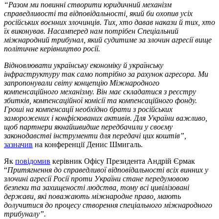
“Разом ми повинні створити юридичний механізм
справедливості та відповідальності, який би охопив усіх
російських воєнних злочинців. Тих, хто давав накази й тих, хто
їх виконував. Насамперед нам потрібен Спеціальний
міжнародний трибунал, який судитиме за злочин агресії вище
політичне керівництво росії.
Відновлювати українську економіку й українську
інфраструктуру так само потрібно за рахунок агресора. Ми
запропонували світу концепцію Міжнародного
компенсаційного механізму. Він має складатися з реєстру
збитків, компенсаційної комісії та компенсаційного фонду.
Гроші на компенсації необхідно брати з російських
заморожених і конфіскованих активів. Для України важливо,
щоб партнери якнайшвидше передбачили у своєму
законодавстві інструменти для передачі цих коштів”,
зазначив
на конференції Денис Шмигаль.
Як
повідомив
керівник Офісу Президента
Андрій Єрмак
“
Притягнення до справедливої відповідальності всіх винних у
злочині агресії Росії проти України стане передумовою
безпеки та захищеності людства, тому всі цивілізовані
держави, які поважають міжнародне право, мають
долучитися до процесу створення спеціального міжнародного
трибуналу”.