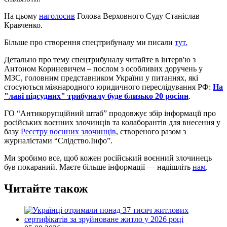
На цьому
наголосив
Голова Верховного Суду Станіслав
Кравченко.
Більше про створення спецтрибуналу ми писали
тут.
Детально про тему спецтрибуналу читайте в інтерв'ю з
Антоном Кориневичем – послом з особливих доручень у
МЗС, головним представником України у питаннях, які
стосуються міжнародного юридичного переслідування РФ:
На
"лаві підсудних" трибуналу буде близько 20 росіян
.
ГО “Антикорупційний штаб” продовжує збір інформації про
російських воєнних злочинців та колаборантів для внесення у
базу
Реєстру воєнних злочинців
, створеного разом з
журналістами “Слідство.Інфо”.
Ми зробимо все, щоб кожен російський воєнний злочинець
був покараний. Маєте більше інформації — надішліть
нам
.
Читайте також